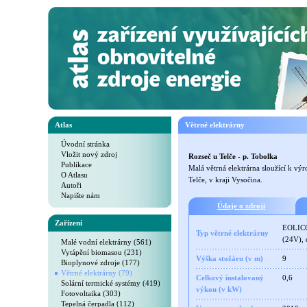
Atlas
Větrné elektrárny
Úvodní stránka
Vložit nový zdroj
Rozseč u Telče - p. Tobolka
Publikace
Malá větrná elektrárna sloužící k vý
O Atlasu
Telče, v kraji Vysočina.
Autoři
Napište nám
Údaje o zdroji
Zařízení
EOLICO 
Typ větrné elektrárny
(24V), 
Malé vodní elektrárny (561)
Vytápění biomasou (231)
Výška stožáru (v m)
9
Bioplynové zdroje (177)
Větrné elektrárny (79)
Celkový instalovaný
0,6
Solární termické systémy (419)
výkon (v kW)
Fotovoltaika (303)
Tepelná čerpadla (112)