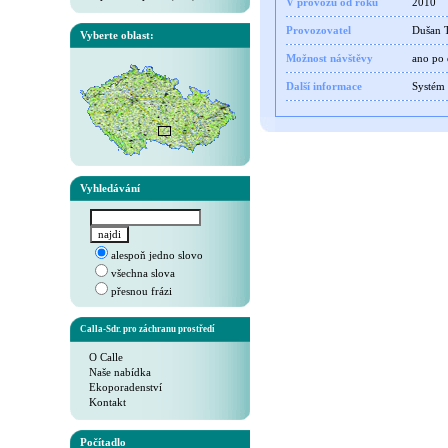
V provozu od roku
2010
Provozovatel
Dušan T
Vyberte oblast:
Možnost návštěvy
ano po
Další informace
Systém 
Vyhledávání
alespoň jedno slovo
všechna slova
přesnou frázi
Calla-Sdr. pro záchranu prostředí
O Calle
Naše nabídka
Ekoporadenství
Kontakt
Počítadlo