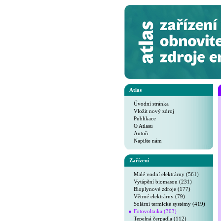
Atlas
Úvodní stránka
Vložit nový zdroj
Publikace
O Atlasu
Autoři
Napište nám
Zařízení
Malé vodní elektrárny (561)
Vytápění biomasou (231)
Bioplynové zdroje (177)
Větrné elektrárny (79)
Solární termické systémy (419)
Fotovoltaika (303)
Tepelná čerpadla (112)