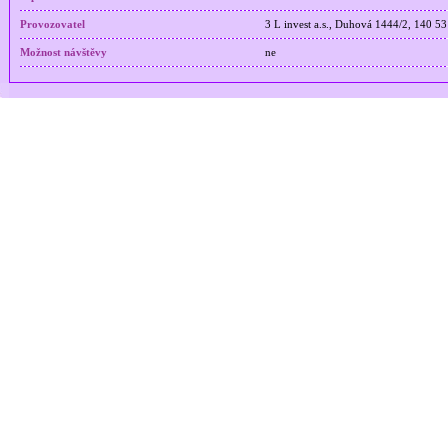
Provozovatel
3 L invest a.s., Duhová 1444/2, 140 53
Možnost návštěvy
ne