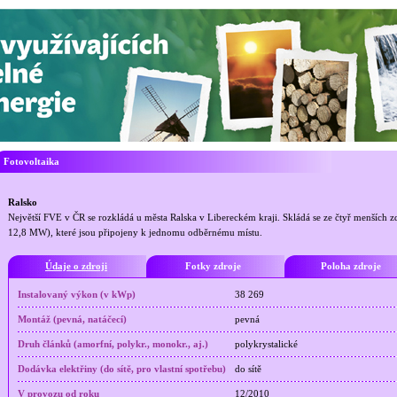
Fotovoltaika
Ralsko
Největší FVE v ČR se rozkládá u města Ralska v Libereckém kraji. Skládá se ze čtyř menšíc
12,8 MW), které jsou připojeny k jednomu odběrnému místu.
Údaje o zdroji
Fotky zdroje
Poloha zdroje
Instalovaný výkon (v kWp)
38 269
Montáž (pevná, natáčecí)
pevná
Druh článků (amorfní, polykr., monokr., aj.)
polykrystalické
Dodávka elektřiny (do sítě, pro vlastní spotřebu)
do sítě
V provozu od roku
12/2010