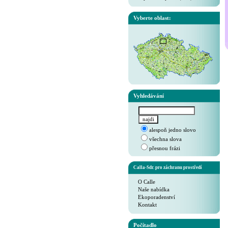
Vyberte oblast:
Vyhledávání
alespoň jedno slovo
všechna slova
přesnou frázi
Calla-Sdr. pro záchranu prostředí
O Calle
Naše nabídka
Ekoporadenství
Kontakt
Počítadlo