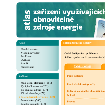
Atlas
Solární termické systémy
Úvodní stránka
Vložit nový zdroj
České Budějovice - p. Klouda
Publikace
Solární systém slouží pro celoroční 
O Atlasu
Autoři
Údaje o zdroji
Napište nám
Popis systému
Zařízení
Malé vodní elektrárny (561)
Plocha kolektorů (v m2)
Vytápění biomasou (231)
Bioplynové zdroje (177)
Celkový maximální okamžitý tep
Větrné elektrárny (79)
(v kW)
Solární termické systémy (419)
Fotovoltaika (303)
Provoz
Tepelná čerpadla (112)