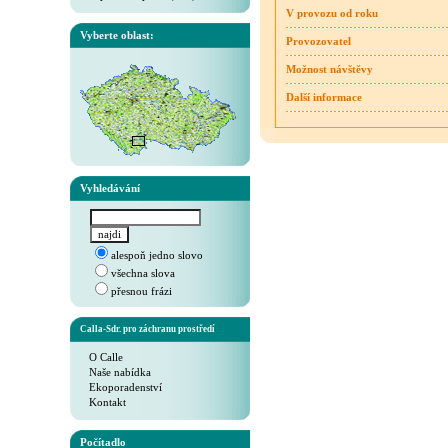
V provozu od roku
Vyberte oblast:
Provozovatel
Možnost návštěvy
Další informace
Vyhledávání
alespoň jedno slovo
všechna slova
přesnou frázi
Calla-Sdr. pro záchranu prostředí
O Calle
Naše nabídka
Ekoporadenství
Kontakt
Počítadlo