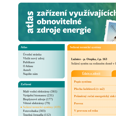
Atlas
Solární termické systémy
Úvodní stránka
Vložit nový zdroj
Lužnice - p. Otepka, č.p. 163
Publikace
Solární systém na rodinném domě v Lu
O Atlasu
Autoři
Údaje o zdroji
Napište nám
Popis systému
Zařízení
Plocha kolektorů (v m2)
Malé vodní elektrárny (561)
Vytápění biomasou (231)
Průměrný roční energetický zisk
Bioplynové zdroje (177)
Větrné elektrárny (79)
Provoz
Solární termické systémy (419)
Fotovoltaika (303)
V provozu od roku
Tepelná čerpadla (112)