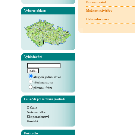
Provozovatel
Vyberte oblast:
Možnost návštěvy
Další informace
Vyhledávání
alespoň jedno slovo
všechna slova
přesnou frázi
Calla-Sdr. pro záchranu prostředí
O Calle
Naše nabídka
Ekoporadenství
Kontakt
Počítadlo