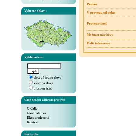
Provoz
Vyberte oblast:
V provozu od roku
Provozovatel
Možnost návštěvy
Další informace
Vyhledávání
alespoň jedno slovo
všechna slova
přesnou frázi
Calla-Sdr. pro záchranu prostředí
O Calle
Naše nabídka
Ekoporadenství
Kontakt
Počítadlo