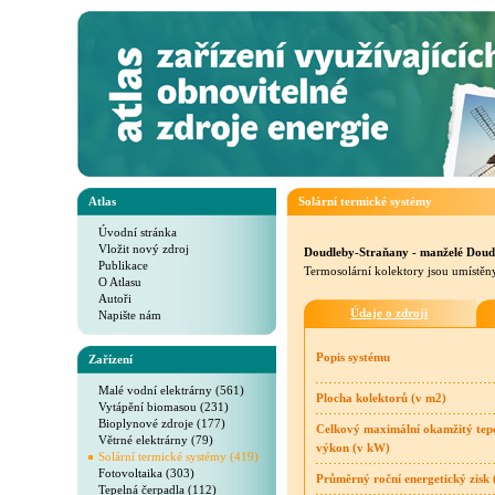
Atlas
Solární termické systémy
Úvodní stránka
Vložit nový zdroj
Doudleby-Straňany - manželé Doud
Publikace
Termosolární kolektory jsou umístěny
O Atlasu
Autoři
Údaje o zdroji
Napište nám
Popis systému
Zařízení
Malé vodní elektrárny (561)
Plocha kolektorů (v m2)
Vytápění biomasou (231)
Bioplynové zdroje (177)
Celkový maximální okamžitý tep
Větrné elektrárny (79)
výkon (v kW)
Solární termické systémy (419)
Fotovoltaika (303)
Průměrný roční energetický zisk
Tepelná čerpadla (112)