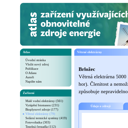
Atlas
Větrné elektrárny
Úvodní stránka
Vložit nový zdroj
Brložec
Publikace
O Atlasu
Větrná elektrárna 5000 
Autoři
Napište nám
hor). Členitost a nemo
způsobuje nepravidelnos
Zařízení
Malé vodní elektrárny (561)
Vytápění biomasou (231)
Údaje o zdroji
Bioplynové zdroje (177)
Větrné elektrárny (79)
Solární termické systémy (419)
Fotovoltaika (303)
Tepelná čerpadla (112)