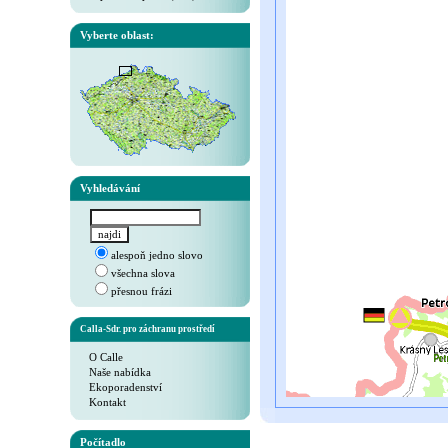
Vyberte oblast:
Vyhledávání
alespoň jedno slovo
všechna slova
přesnou frázi
Calla-Sdr. pro záchranu prostředí
O Calle
Naše nabídka
Ekoporadenství
Kontakt
Počítadlo