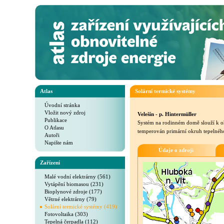
Atlas
Solární termické systémy
Úvodní stránka
Vložit nový zdroj
Velešín - p. Hintermüller
Publikace
Systém na rodinném domě slouží k oh
O Atlasu
temperován primární okruh tepelného
Autoři
Napište nám
Údaje o zdroji
Zařízení
Malé vodní elektrárny (561)
Vytápění biomasou (231)
Bioplynové zdroje (177)
Větrné elektrárny (79)
Solární termické systémy (419)
Fotovoltaika (303)
Tepelná čerpadla (112)