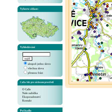
Vyberte oblast:
Vyhledávání
alespoň jedno slovo
všechna slova
přesnou frázi
Calla-Sdr. pro záchranu prostředí
O Calle
Naše nabídka
Ekoporadenství
Kontakt
Počítadlo