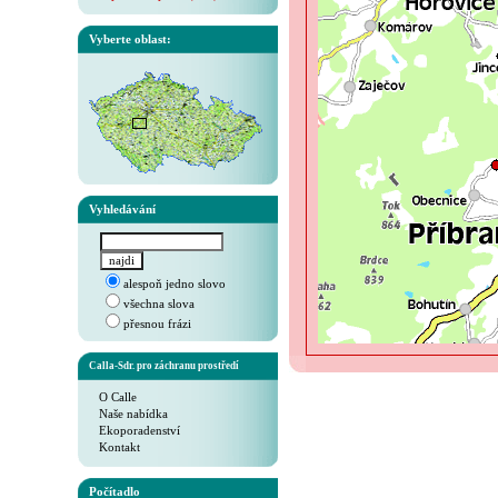
Vyberte oblast:
Vyhledávání
alespoň jedno slovo
všechna slova
přesnou frázi
Calla-Sdr. pro záchranu prostředí
O Calle
Naše nabídka
Ekoporadenství
Kontakt
Počítadlo