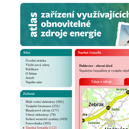
Atlas
Tepelná čerpadla
Úvodní stránka
Vložit nový zdroj
Dublovice - obecní úřad
Publikace
Tepelným čerpadlem je vytápěn objek
O Atlasu
Autoři
Údaje o zdroji
Napište nám
Zařízení
Malé vodní elektrárny (561)
Vytápění biomasou (231)
Bioplynové zdroje (177)
Větrné elektrárny (79)
Solární termické systémy (419)
Fotovoltaika (303)
Tepelná čerpadla (112)