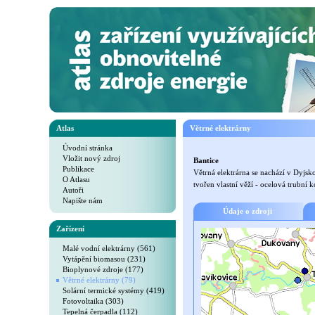
Atlas
Větrné elektrárny
Úvodní stránka
Vložit nový zdroj
Bantice
Publikace
Větrná elektrárna se nachází v Dyjsk
O Atlasu
tvořen vlastní věží - ocelová trubní
Autoři
Napište nám
Údaje o zdroji
Zařízení
Malé vodní elektrárny (561)
Vytápění biomasou (231)
Bioplynové zdroje (177)
Větrné elektrárny (79)
Solární termické systémy (419)
Fotovoltaika (303)
Tepelná čerpadla (112)