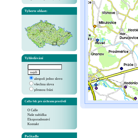
Vyberte oblast:
Vyhledávání
alespoň jedno slovo
všechna slova
přesnou frázi
Calla-Sdr. pro záchranu prostředí
O Calle
Naše nabídka
Ekoporadenství
Kontakt
Počítadlo