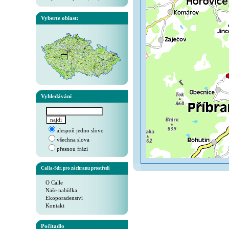
Vyberte oblast:
Vyhledávání
alespoň jedno slovo
všechna slova
přesnou frázi
Calla-Sdr. pro záchranu prostředí
O Calle
Naše nabídka
Ekoporadenství
Kontakt
Počítadlo