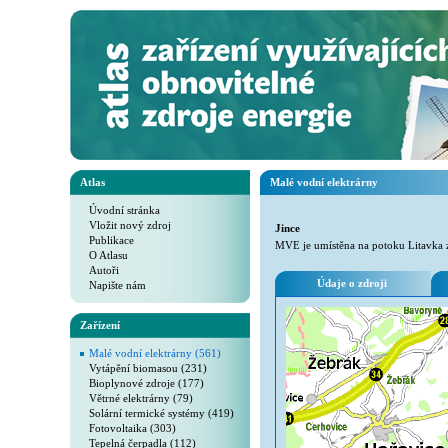
Atlas
Malé vodní elektrárny
Úvodní stránka
Vložit nový zdroj
Jince
Publikace
MVE je umístěna na potoku Litavka 
O Atlasu
Autoři
Údaje o zdroji
Napište nám
Zařízení
Malé vodní elektrárny (561)
Vytápění biomasou (231)
Bioplynové zdroje (177)
Větrné elektrárny (79)
Solární termické systémy (419)
Fotovoltaika (303)
Tepelná čerpadla (112)