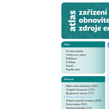
Atlas
Úvodní stránka
Vložit nový zdroj
Publikace
O Atlasu
Autoři
Napište nám
Zařízení
Malé vodní elektrárny (561)
Vytápění biomasou (231)
Bioplynové zdroje (177)
Větrné elektrárny (79)
Solární termické systémy (419)
Fotovoltaika (303)
Tepelná čerpadla (112)