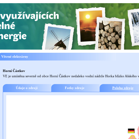
Větrné elektrárny
Horní Částkov
VE je umístěna severně od obce Horní Částkov nedaleko vodní nádrže Horka blízko Ašského 
Údaje o zdroji
Fotky zdroje
Poloha zdroje