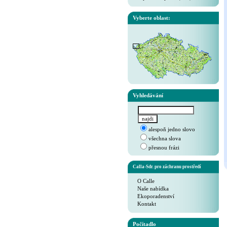
Vyberte oblast:
Vyhledávání
alespoň jedno slovo
všechna slova
přesnou frázi
Calla-Sdr. pro záchranu prostředí
O Calle
Naše nabídka
Ekoporadenství
Kontakt
Počítadlo