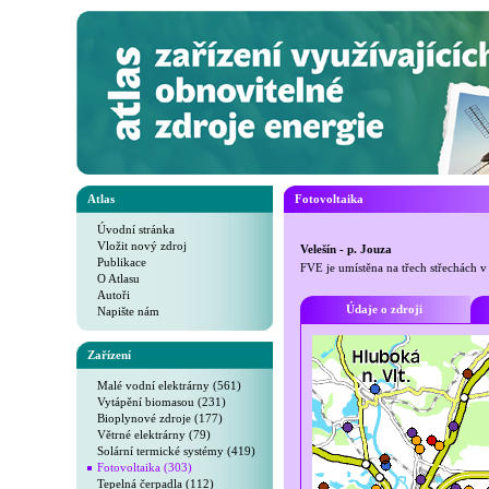
Atlas
Fotovoltaika
Úvodní stránka
Vložit nový zdroj
Velešín - p. Jouza
Publikace
FVE je umístěna na třech střechách v
O Atlasu
Autoři
Údaje o zdroji
Napište nám
Zařízení
Malé vodní elektrárny (561)
Vytápění biomasou (231)
Bioplynové zdroje (177)
Větrné elektrárny (79)
Solární termické systémy (419)
Fotovoltaika (303)
Tepelná čerpadla (112)