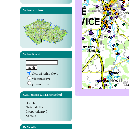
Vyberte oblast:
Vyhledávání
alespoň jedno slovo
všechna slova
přesnou frázi
Calla-Sdr. pro záchranu prostředí
O Calle
Naše nabídka
Ekoporadenství
Kontakt
Počítadlo