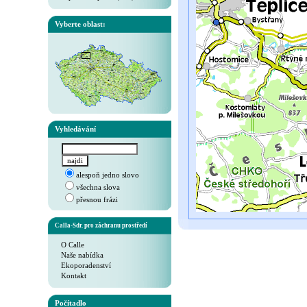
Vyberte oblast:
Vyhledávání
alespoň jedno slovo
všechna slova
přesnou frázi
Calla-Sdr. pro záchranu prostředí
O Calle
Naše nabídka
Ekoporadenství
Kontakt
Počítadlo