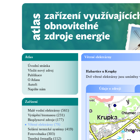
Atlas
Větrné elektrárny
Úvodní stránka
Vložit nový zdroj
Habartice u Krupky
Publikace
Dvě větrné elektrárny jsou umístěny 
O Atlasu
Autoři
Údaje o zdroji
Napište nám
Zařízení
Malé vodní elektrárny (561)
Vytápění biomasou (231)
Bioplynové zdroje (177)
Větrné elektrárny (79)
Solární termické systémy (419)
Fotovoltaika (303)
Tepelná čerpadla (112)