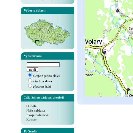
Vyberte oblast:
Vyhledávání
alespoň jedno slovo
všechna slova
přesnou frázi
Calla-Sdr. pro záchranu prostředí
O Calle
Naše nabídka
Ekoporadenství
Kontakt
Počítadlo