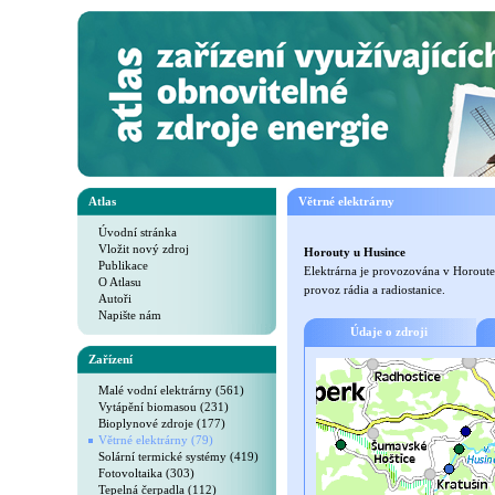
Atlas
Větrné elektrárny
Úvodní stránka
Vložit nový zdroj
Horouty u Husince
Publikace
Elektrárna je provozována v Horoutec
O Atlasu
provoz rádia a radiostanice.
Autoři
Napište nám
Údaje o zdroji
Zařízení
Malé vodní elektrárny (561)
Vytápění biomasou (231)
Bioplynové zdroje (177)
Větrné elektrárny (79)
Solární termické systémy (419)
Fotovoltaika (303)
Tepelná čerpadla (112)