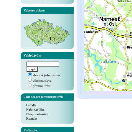
Vyberte oblast:
Vyhledávání
alespoň jedno slovo
všechna slova
přesnou frázi
Calla-Sdr. pro záchranu prostředí
O Calle
Naše nabídka
Ekoporadenství
Kontakt
Počítadlo