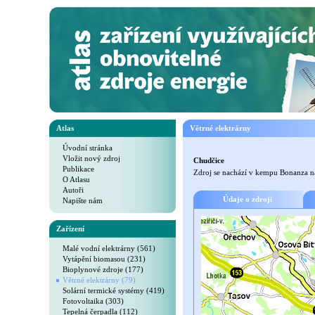
Atlas
Větrné elektrárny
Úvodní stránka
Vložit nový zdroj
Chudčice
Publikace
Zdroj se nachází v kempu Bonanza na
O Atlasu
Autoři
Údaje o zdroji
Napište nám
Zařízení
Malé vodní elektrárny (561)
Vytápění biomasou (231)
Bioplynové zdroje (177)
Větrné elektrárny (79)
Solární termické systémy (419)
Fotovoltaika (303)
Tepelná čerpadla (112)