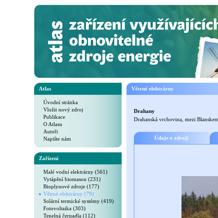
Atlas
Větrné elektrárny
Úvodní stránka
Vložit nový zdroj
Drahany
Publikace
Drahanská vrchovina, mezi Blanskem
O Atlasu
Autoři
Údaje o zdroji
Napište nám
Zařízení
Malé vodní elektrárny (561)
Vytápění biomasou (231)
Bioplynové zdroje (177)
Větrné elektrárny (79)
Solární termické systémy (419)
Fotovoltaika (303)
Tepelná čerpadla (112)