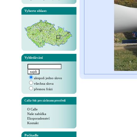
Vyberte oblast:
Vyhledávání
alespoň jedno slovo
všechna slova
přesnou frázi
Calla-Sdr. pro záchranu prostředí
O Calle
Naše nabídka
Ekoporadenství
Kontakt
Počítadlo