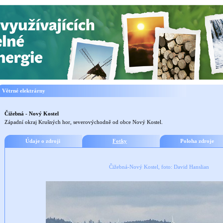
Větrné elektrárny
Čižebná - Nový Kostel
Západní okraj Krušných hor, severovýchodně od obce Nový Kostel.
Údaje o zdroji
Fotky
Poloha zdroje
Čižebná-Nový Kostel, foto: David Hanslian