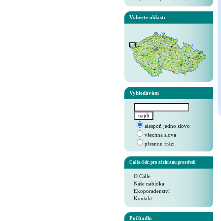
Vyberte oblast:
Vyhledávání
alespoň jedno slovo
všechna slova
přesnou frázi
Calla-Sdr. pro záchranu prostředí
O Calle
Naše nabídka
Ekoporadenství
Kontakt
Počítadlo