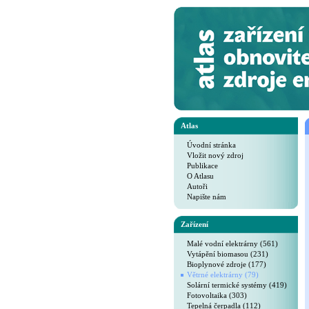
Atlas
Úvodní stránka
Vložit nový zdroj
Publikace
O Atlasu
Autoři
Napište nám
Zařízení
Malé vodní elektrárny (561)
Vytápění biomasou (231)
Bioplynové zdroje (177)
Větrné elektrárny (79)
Solární termické systémy (419)
Fotovoltaika (303)
Tepelná čerpadla (112)