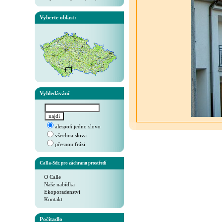
Vyberte oblast:
Vyhledávání
alespoň jedno slovo
všechna slova
přesnou frázi
Calla-Sdr. pro záchranu prostředí
O Calle
Naše nabídka
Ekoporadenství
Kontakt
Počítadlo