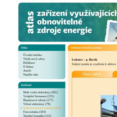
Atlas
Solární termické systémy
Úvodní stránka
Vložit nový zdroj
Ledenice – p. Bártík
Publikace
Solární systém je využíván k ohřevu
O Atlasu
Autoři
Údaje o zdroji
Napište nám
Zařízení
Malé vodní elektrárny (561)
Vytápění biomasou (231)
Bioplynové zdroje (177)
Větrné elektrárny (79)
Solární termické systémy (419)
Fotovoltaika (303)
Tepelná čerpadla (112)