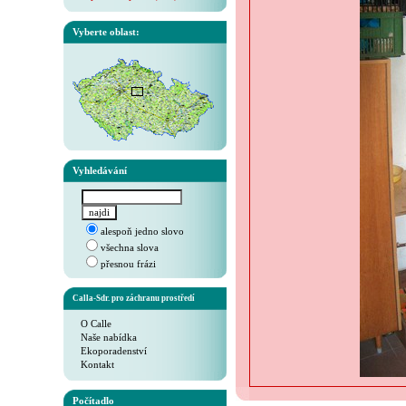
Vyberte oblast:
Vyhledávání
alespoň jedno slovo
všechna slova
přesnou frázi
Calla-Sdr. pro záchranu prostředí
O Calle
Naše nabídka
Ekoporadenství
Kontakt
Počítadlo