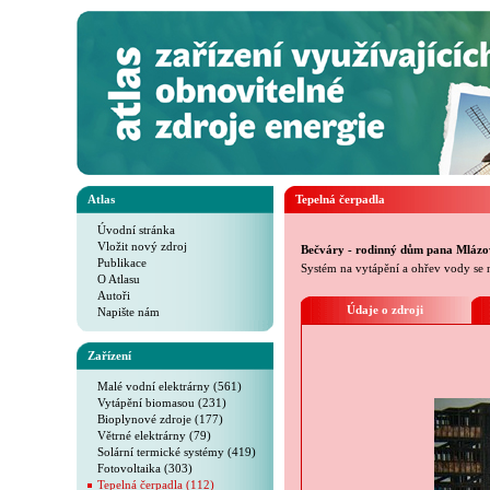
Atlas
Tepelná čerpadla
Úvodní stránka
Vložit nový zdroj
Bečváry - rodinný dům pana Mlázo
Publikace
Systém na vytápění a ohřev vody se
O Atlasu
Autoři
Údaje o zdroji
Napište nám
Zařízení
Malé vodní elektrárny (561)
Vytápění biomasou (231)
Bioplynové zdroje (177)
Větrné elektrárny (79)
Solární termické systémy (419)
Fotovoltaika (303)
Tepelná čerpadla (112)