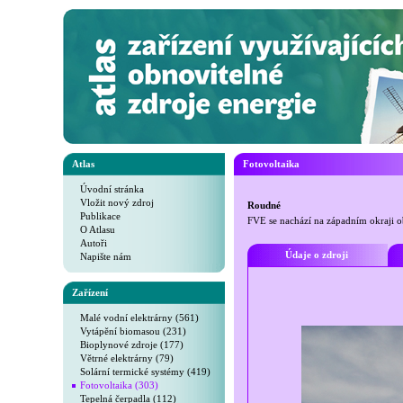
Atlas
Fotovoltaika
Úvodní stránka
Vložit nový zdroj
Roudné
Publikace
FVE se nachází na západním okraji 
O Atlasu
Autoři
Údaje o zdroji
Napište nám
Zařízení
Malé vodní elektrárny (561)
Vytápění biomasou (231)
Bioplynové zdroje (177)
Větrné elektrárny (79)
Solární termické systémy (419)
Fotovoltaika (303)
Tepelná čerpadla (112)