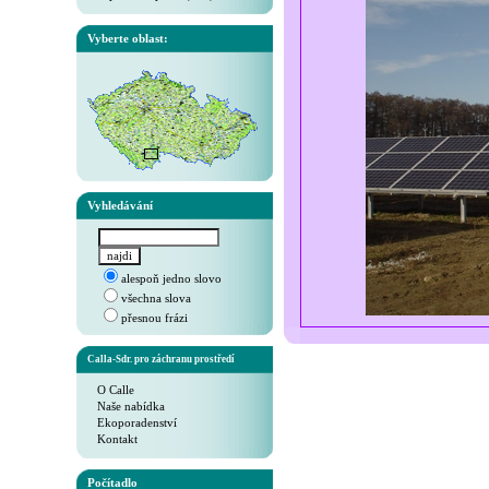
Vyberte oblast:
Vyhledávání
alespoň jedno slovo
všechna slova
přesnou frázi
Calla-Sdr. pro záchranu prostředí
O Calle
Naše nabídka
Ekoporadenství
Kontakt
Počítadlo