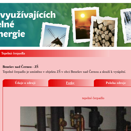
Tepelná čerpadla
Benešov nad Černou - ZŠ
Tepelné čerpadlo je umístěno v objektu ZŠ v obci Benešov nad Černou a slouží k vytápění.
Údaje o zdroji
Fotky
Poloha zdroje
tepelné čerpadlo