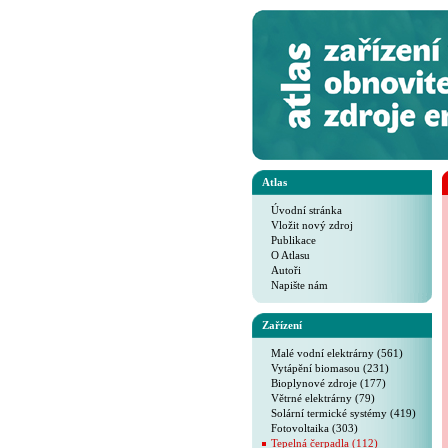
Atlas
Úvodní stránka
Vložit nový zdroj
Publikace
O Atlasu
Autoři
Napište nám
Zařízení
Malé vodní elektrárny (561)
Vytápění biomasou (231)
Bioplynové zdroje (177)
Větrné elektrárny (79)
Solární termické systémy (419)
Fotovoltaika (303)
Tepelná čerpadla (112)