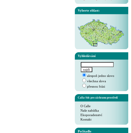
Vyberte oblast:
Vyhledávání
alespoň jedno slovo
všechna slova
přesnou frázi
Calla-Sdr. pro záchranu prostředí
O Calle
Naše nabídka
Ekoporadenství
Kontakt
Počítadlo