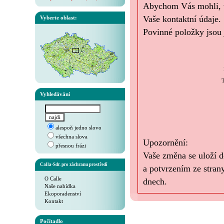
Abychom Vás mohli, v 
Vaše kontaktní údaje.
Vyberte oblast:
Povinné položky jsou 
T
Vyhledávání
alespoň jedno slovo
všechna slova
Upozornění:
přesnou frázi
Vaše změna se uloží d
Calla-Sdr. pro záchranu prostředí
a potvrzením ze stran
O Calle
dnech.
Naše nabídka
Ekoporadenství
Kontakt
Počítadlo