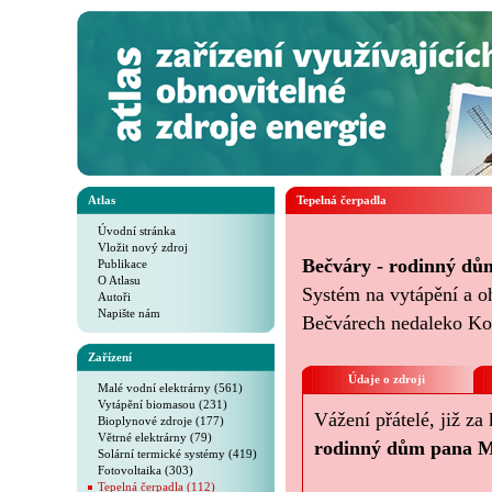
Atlas
Tepelná čerpadla
Úvodní stránka
Vložit nový zdroj
Bečváry - rodinný d
Publikace
O Atlasu
Systém na vytápění a 
Autoři
Napište nám
Bečvárech nedaleko Ko
Zařízení
Údaje o zdroji
Malé vodní elektrárny (561)
Vytápění biomasou (231)
Vážení přátelé, již za
Bioplynové zdroje (177)
Větrné elektrárny (79)
rodinný dům pana M
Solární termické systémy (419)
Fotovoltaika (303)
Tepelná čerpadla (112)