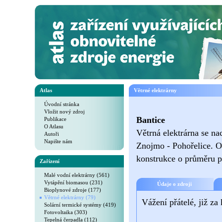
Atlas
Větrné elektrárny
Úvodní stránka
Vložit nový zdroj
Bantice
Publikace
O Atlasu
Větrná elektrárna se na
Autoři
Napište nám
Znojmo - Pohořelice. Ob
konstrukce o průměru p
Zařízení
Malé vodní elektrárny (561)
Vytápění biomasou (231)
Údaje o zdroji
Bioplynové zdroje (177)
Větrné elektrárny (79)
Vážení přátelé, již za
Solární termické systémy (419)
Fotovoltaika (303)
Tepelná čerpadla (112)