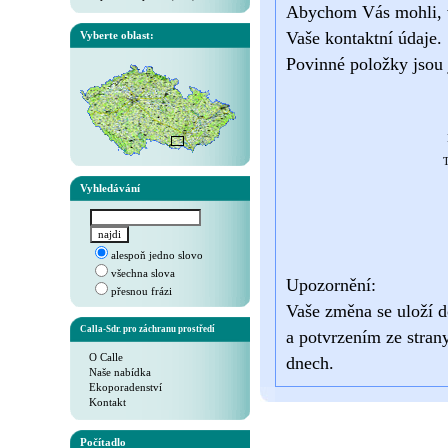
Abychom Vás mohli, v 
Vaše kontaktní údaje.
Vyberte oblast:
Povinné položky jsou 
T
Vyhledávání
alespoň jedno slovo
všechna slova
Upozornění:
přesnou frázi
Vaše změna se uloží d
Calla-Sdr. pro záchranu prostředí
a potvrzením ze stran
O Calle
dnech.
Naše nabídka
Ekoporadenství
Kontakt
Počítadlo