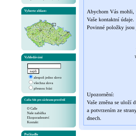
Abychom Vás mohli, v 
Vyberte oblast:
Vaše kontaktní údaje.
Povinné položky jsou 
Vyhledávání
T
alespoň jedno slovo
všechna slova
přesnou frázi
Upozornění:
Calla-Sdr. pro záchranu prostředí
Vaše změna se uloží d
O Calle
a potvrzením ze stran
Naše nabídka
dnech.
Ekoporadenství
Kontakt
Počítadlo