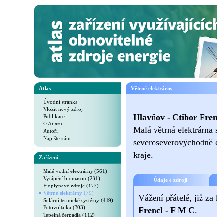
Atlas
Větrné elektrárny
Úvodní stránka
Vložit nový zdroj
Hlavňov - Ctibor Fren
Publikace
O Atlasu
Malá větrná elektrárna 
Autoři
Napište nám
severoseverovýchodně o
kraje.
Zařízení
Malé vodní elektrárny (561)
Vytápění biomasou (231)
Údaje o zdroji
Bioplynové zdroje (177)
Větrné elektrárny (79)
Vážení přátelé, již za
Solární termické systémy (419)
Fotovoltaika (303)
Frencl - F M C
.
Tepelná čerpadla (112)