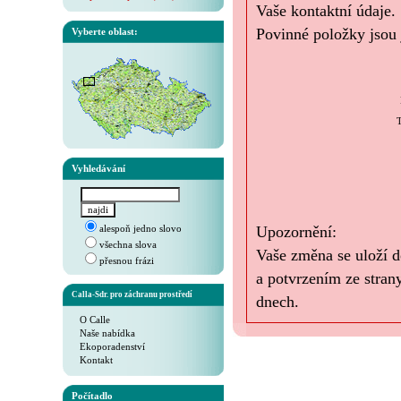
Vaše kontaktní údaje.
Povinné položky jsou 
Vyberte oblast:
T
Vyhledávání
alespoň jedno slovo
Upozornění:
všechna slova
Vaše změna se uloží d
přesnou frázi
a potvrzením ze stran
Calla-Sdr. pro záchranu prostředí
dnech.
O Calle
Naše nabídka
Ekoporadenství
Kontakt
Počítadlo