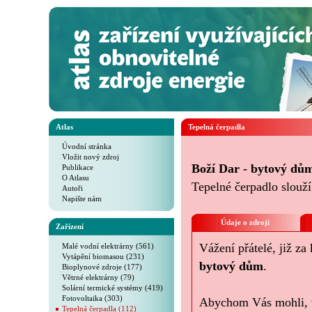
Atlas
Tepelná čerpadla
Úvodní stránka
Vložit nový zdroj
Boží Dar - bytový dů
Publikace
O Atlasu
Tepelné čerpadlo slouž
Autoři
Napište nám
Údaje o zdroji
Zařízení
Vážení přátelé, již za
Malé vodní elektrárny (561)
Vytápění biomasou (231)
bytový dům
.
Bioplynové zdroje (177)
Větrné elektrárny (79)
Solární termické systémy (419)
Fotovoltaika (303)
Abychom Vás mohli, v 
Tepelná čerpadla (112)