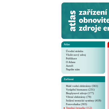
Atlas
Úvodní stránka
Vložit nový zdroj
Publikace
O Atlasu
Autoři
Napište nám
Zařízení
Malé vodní elektrárny (561)
Vytápění biomasou (231)
Bioplynové zdroje (177)
Větrné elektrárny (79)
Solární termické systémy (419)
Fotovoltaika (303)
Tepelná čerpadla (112)