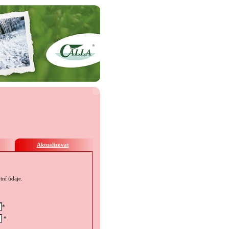
Aktualizovat
tní údaje.
*
*