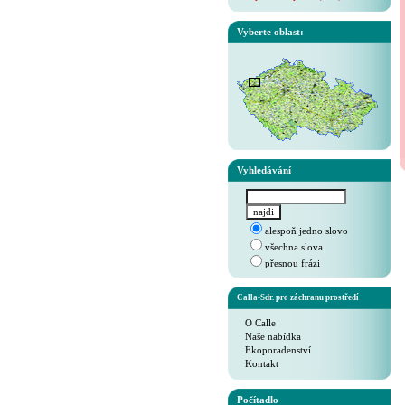
Vyberte oblast:
Vyhledávání
alespoň jedno slovo
všechna slova
přesnou frázi
Calla-Sdr. pro záchranu prostředí
O Calle
Naše nabídka
Ekoporadenství
Kontakt
Počítadlo