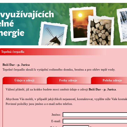
Tepelná čerpadla
Boží Dar - p. Jurica
Tepelné čerpadlo slouží k vytápění rodinného domku, bezénu a pro ohřev teplé vody.
Údaje o zdroji
Fotky zdroje
Poloha zdroje
Vážení přátelé, již za krátko budete moci změnit údaje o zdroji
Boží Dar - p. Jurica
.
Abychom Vás mohli, v případě jakýchkoli nejasností, kontaktovat, vyplňte níže Vaše kontak
Povinné položky jsou jméno a e-mail nebo telefon.
Jméno:
E-mail: