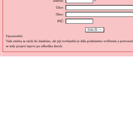
Telefon:
*
Ulice:
Obec:
PSČ:
Upozornění:
Vaše změna se uloží do databáze, ale její zveřejnění je dále podmíněno ověřením a potvrzen
se tedy projeví teprve po několika dnech.