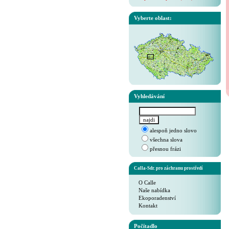
Vyberte oblast:
Vyhledávání
alespoň jedno slovo
všechna slova
přesnou frázi
Calla-Sdr. pro záchranu prostředí
O Calle
Naše nabídka
Ekoporadenství
Kontakt
Počítadlo