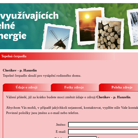
Tepelná čerpadla
Chotíkov - p. Hanzelín
Tepelné čerpadlo slouží pro vytápění rodinného domu.
Údaje o zdroji
Fotky zdroje
Poloha zdroje
Vážení přátelé, již za krátko budete moci změnit údaje o zdroji
Chotíkov - p. Hanzelín
.
Abychom Vás mohli, v případě jakýchkoli nejasností, kontaktovat, vyplňte níže Vaše kontak
Povinné položky jsou jméno a e-mail nebo telefon.
Jméno:
E-mail: