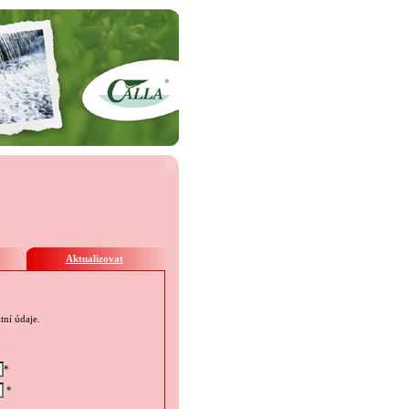
Aktualizovat
tní údaje.
*
*