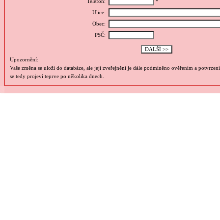
Telefon:
*
Ulice:
Obec:
PSČ:
Upozornění:
Vaše změna se uloží do databáze, ale její zveřejnění je dále podmíněno ověřením a potvrzen
se tedy projeví teprve po několika dnech.