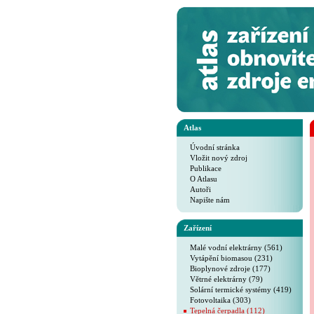
Atlas
Úvodní stránka
Vložit nový zdroj
Publikace
O Atlasu
Autoři
Napište nám
Zařízení
Malé vodní elektrárny (561)
Vytápění biomasou (231)
Bioplynové zdroje (177)
Větrné elektrárny (79)
Solární termické systémy (419)
Fotovoltaika (303)
Tepelná čerpadla (112)