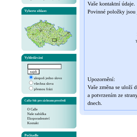
Vaše kontaktní údaje.
Povinné položky jsou 
Vyberte oblast:
T
Vyhledávání
alespoň jedno slovo
Upozornění:
všechna slova
Vaše změna se uloží d
přesnou frázi
a potvrzením ze stran
Calla-Sdr. pro záchranu prostředí
dnech.
O Calle
Naše nabídka
Ekoporadenství
Kontakt
Počítadlo