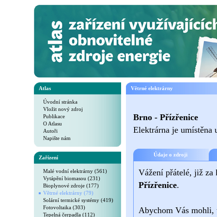
Atlas
Větrné elektrárny
Úvodní stránka
Vložit nový zdroj
Brno - Přízřenice
Publikace
O Atlasu
Elektrárna je umístěna
Autoři
Napište nám
Údaje o zdroji
Zařízení
Vážení přátelé, již za
Malé vodní elektrárny (561)
Vytápění biomasou (231)
Přízřenice
.
Bioplynové zdroje (177)
Větrné elektrárny (79)
Solární termické systémy (419)
Fotovoltaika (303)
Abychom Vás mohli, v 
Tepelná čerpadla (112)