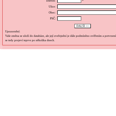
Telefon:
*
Ulice:
Obec:
PSČ:
Upozornění:
Vaše změna se uloží do databáze, ale její zveřejnění je dále podmíněno ověřením a potvrzen
se tedy projeví teprve po několika dnech.