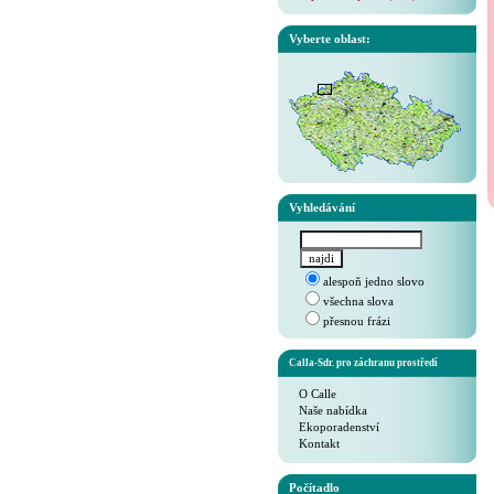
Vyberte oblast:
Vyhledávání
alespoň jedno slovo
všechna slova
přesnou frázi
Calla-Sdr. pro záchranu prostředí
O Calle
Naše nabídka
Ekoporadenství
Kontakt
Počítadlo