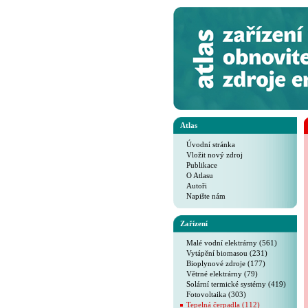
Atlas
Úvodní stránka
Vložit nový zdroj
Publikace
O Atlasu
Autoři
Napište nám
Zařízení
Malé vodní elektrárny (561)
Vytápění biomasou (231)
Bioplynové zdroje (177)
Větrné elektrárny (79)
Solární termické systémy (419)
Fotovoltaika (303)
Tepelná čerpadla (112)