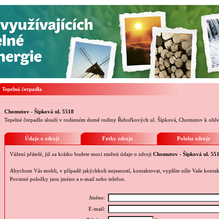
Tepelná čerpadla
Chomutov - Šípková ul. 5518
Tepelné čerpadlo slouží v rodinném domě rodiny Řehořkových ul. Šípková, Chomutov k ohřev
Údaje o zdroji
Fotky zdroje
Poloha zdroje
Vážení přátelé, již za krátko budete moci změnit údaje o zdroji
Chomutov - Šípková ul. 55
Abychom Vás mohli, v případě jakýchkoli nejasností, kontaktovat, vyplňte níže Vaše kontak
Povinné položky jsou jméno a e-mail nebo telefon.
Jméno:
E-mail: