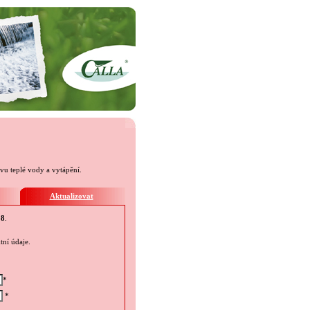
u teplé vody a vytápění.
Aktualizovat
18
.
tní údaje.
*
*