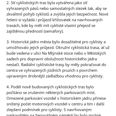
2. Síť cyklistických tras byla vytvářena jako síť
vyhrazených pásů nebo samostatných stezek tak, aby se
zkvalitnil pohyb cyklistů a zvýšila jejich bezpečnost. Nové
řešení si vyžádá i průjezd křižovatek na navrhovaných
trasách, kde by měli mít cyklisté vlastní přejezd se
zajištěnou předností (semafory).
3. Historické jádro města bylo dosažitelné pro cyklisty a
umožňovalo jejich průjezd. Okružní cyklistická trasa, ať už
bude vedena v ulici Na Mlýnské stoce nebo v Městských
sadech pro dopravní obslužnost historického jádra
nestačí. Radiální cyklistické trasy by měly pokračovat do
centra ve vyhrazených jízdních pruzích s povrchem
upraveným drobnější zádlažbou vhodnou pro cyklisty.
4. Podél nově budovaných cyklistických tras bylo
počítáno se zrušením některých parkovacích míst.
Omezené parkování vozidel v historickém jádru přinese
snížený počet motorových vozidel v centru a tím i další
zlepšení podmínek pro cyklisty. S navrhovaným
parkovištěm na Senovážném náměstí by bylo možné