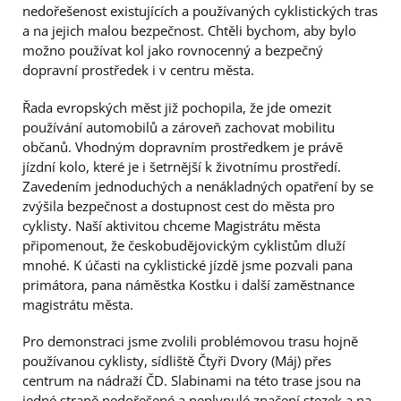
nedořešenost existujících a používaných cyklistických tras
a na jejich malou bezpečnost. Chtěli bychom, aby bylo
možno používat kol jako rovnocenný a bezpečný
dopravní prostředek i v centru města.
Řada evropských měst již pochopila, že jde omezit
používání automobilů a zároveň zachovat mobilitu
občanů. Vhodným dopravním prostředkem je právě
jízdní kolo, které je i šetrnější k životnímu prostředí.
Zavedením jednoduchých a nenákladných opatření by se
zvýšila bezpečnost a dostupnost cest do města pro
cyklisty. Naší aktivitou chceme Magistrátu města
připomenout, že českobudějovickým cyklistům dluží
mnohé. K účasti na cyklistické jízdě jsme pozvali pana
primátora, pana náměstka Kostku i další zaměstnance
magistrátu města.
Pro demonstraci jsme zvolili problémovou trasu hojně
používanou cyklisty, sídliště Čtyři Dvory (Máj) přes
centrum na nádraží ČD. Slabinami na této trase jsou na
jedné straně nedořešené a neplynulé značení stezek a na