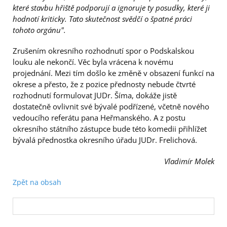
které stavbu hřiště podporují a ignoruje ty posudky, které ji
hodnotí kriticky. Tato skutečnost svědčí o špatné práci
tohoto orgánu".
Zrušením okresního rozhodnutí spor o Podskalskou
louku ale nekončí. Věc byla vrácena k novému
projednání. Mezi tím došlo ke změně v obsazení funkcí na
okrese a přesto, že z pozice přednosty nebude čtvrté
rozhodnutí formulovat JUDr. Šíma, dokáže jistě
dostatečně ovlivnit své bývalé podřízené, včetně nového
vedoucího referátu pana Heřmanského. A z postu
okresního státního zástupce bude této komedii přihlížet
bývalá přednostka okresního úřadu JUDr. Frelichová.
Vladimír Molek
Zpět na obsah