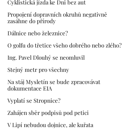
Cyklistická jízda ke Dni bez aut
Propojení dopravních okruhů negativně
zasáhne do přírody
Dálnice nebo železnice?
O golfu do třetice všeho dobrého nebo zlého?
Ing. Pavel Dlouhý se neomluvil
Stejný metr pro všechny
Na stáj Mysletín se bude zpracovávat
dokumentace EIA
Vyplatí se Stropnice?
Zahájen sběr podpisů pod petici
V Lipí nebudou dojnice, ale kuřata