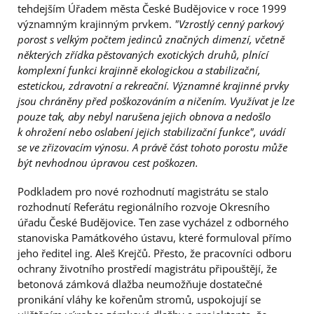
tehdejším Úřadem města České Budějovice v roce 1999
významným krajinným prvkem.
"Vzrostlý cenný parkový
porost s velkým počtem jedinců značných dimenzí, včetně
některých zřídka pěstovaných exotických druhů, plnící
komplexní funkci krajinně ekologickou a stabilizační,
estetickou, zdravotní a rekreační. Významné krajinné prvky
jsou chráněny před poškozováním a ničením. Využívat je lze
pouze tak, aby nebyl narušena jejich obnova a nedošlo
k ohrožení nebo oslabení jejich stabilizační funkce", uvádí
se ve zřizovacím výnosu. A právě část tohoto porostu může
být nevhodnou úpravou cest poškozen.
Podkladem pro nové rozhodnutí magistrátu se stalo
rozhodnutí Referátu regionálního rozvoje Okresního
úřadu České Budějovice. Ten zase vycházel z odborného
stanoviska Památkového ústavu, které formuloval přímo
jeho ředitel ing. Aleš Krejčů. Přesto, že pracovníci odboru
ochrany životního prostředí magistrátu připouštějí, že
betonová zámková dlažba neumožňuje dostatečné
pronikání vláhy ke kořenům stromů, uspokojují se