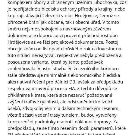
komplexem obory a chráněným územím Libochovka, což
je nepřijatelné z hlediska ochrany přírody a krajiny, nebo
kopírují stávající železnici v obci Hrdějovice, čemuž se
přirozeně brání jak občané, tak i obecní úřad. V tomto
směru nejsme spokojeni s navrhovaným závěrem
dokumentace doporučující prověřit průchodnost obcí
Hrdějovice až ve fázi projektové dokumentace. Postoj
obce je znám od listopadu loňského roku a investor na
tuto situaci nereagoval, respektive nebyla předložena a
posouzena varianta, která by tento požadavek
zohledňovala. Vlastní stavba IV. železničního koridoru
stále představuje minimálně z ekonomického hlediska
alternativní řešení pro dálnici D3, avšak za předpokladu
respektování závěrů procesu EIA. Z těchto důvodů se
přikláníme k trase, která sice nezaručí požadované
zvýšení traťové rychlosti, ale odstraněním kolizních
úseků, zdvojkolejněním a dalším technickým řešením,
včetně zčásti vedení trasy tunelem, budou vytvořeny
konkurenční podmínky osobní i nákladní dopravy. Za
předpokladu, že se tímto řešením docílí parametrů, které
EU předpokládá na koridorových tratí, je toto řešení