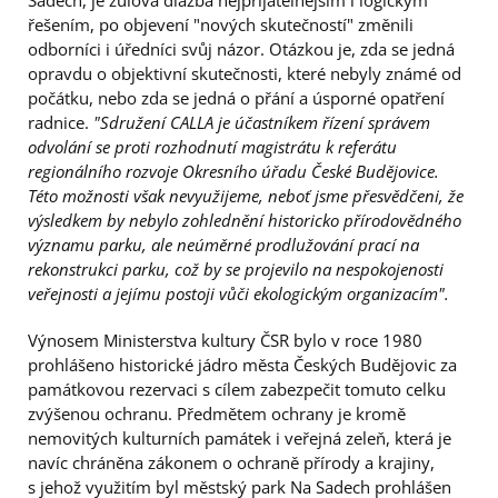
Sadech, je žulová dlažba nejpřijatelnějším i logickým
řešením, po objevení "nových skutečností" změnili
odborníci i úředníci svůj názor. Otázkou je, zda se jedná
opravdu o objektivní skutečnosti, které nebyly známé od
počátku, nebo zda se jedná o přání a úsporné opatření
radnice.
"Sdružení CALLA je účastníkem řízení správem
odvolání se proti rozhodnutí magistrátu k referátu
regionálního rozvoje Okresního úřadu České Budějovice.
Této možnosti však nevyužijeme, neboť jsme přesvědčeni, že
výsledkem by nebylo zohlednění historicko přírodovědného
významu parku, ale neúměrné prodlužování prací na
rekonstrukci parku, což by se projevilo na nespokojenosti
veřejnosti a jejímu postoji vůči ekologickým organizacím".
Výnosem Ministerstva kultury ČSR bylo v roce 1980
prohlášeno historické jádro města Českých Budějovic za
památkovou rezervaci s cílem zabezpečit tomuto celku
zvýšenou ochranu. Předmětem ochrany je kromě
nemovitých kulturních památek i veřejná zeleň, která je
navíc chráněna zákonem o ochraně přírody a krajiny,
s jehož využitím byl městský park Na Sadech prohlášen