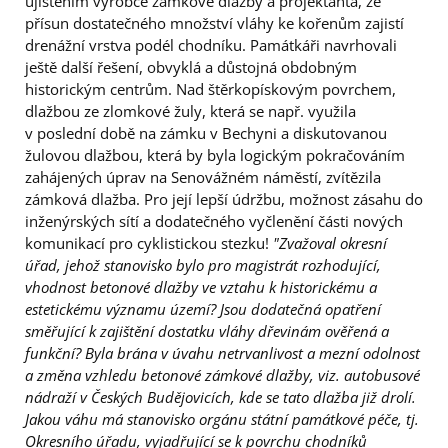
ujištěním výrobce zámkové dlažby a projektanta, že
přísun dostatečného množství vláhy ke kořenům zajistí
drenážní vrstva podél chodníku. Památkáři navrhovali
ještě další řešení, obvyklá a důstojná obdobným
historickým centrům. Nad štěrkopískovým povrchem,
dlažbou ze zlomkové žuly, která se např. využila
v poslední době na zámku v Bechyni a diskutovanou
žulovou dlažbou, která by byla logickým pokračováním
zahájených úprav na Senovážném náměstí, zvítězila
zámková dlažba. Pro její lepší údržbu, možnost zásahu do
inženýrských sítí a dodatečného vyčlenění části nových
komunikací pro cyklistickou stezku!
"Zvažoval okresní
úřad, jehož stanovisko bylo pro magistrát rozhodující,
vhodnost betonové dlažby ve vztahu k historickému a
estetickému významu území? Jsou dodatečná opatření
směřující k zajištění dostatku vláhy dřevinám ověřená a
funkční? Byla brána v úvahu netrvanlivost a mezní odolnost
a změna vzhledu betonové zámkové dlažby, viz. autobusové
nádraží v Českých Budějovicích, kde se tato dlažba již drolí.
Jakou váhu má stanovisko orgánu státní památkové péče, tj.
Okresního úřadu, vyjadřující se k povrchu chodníků