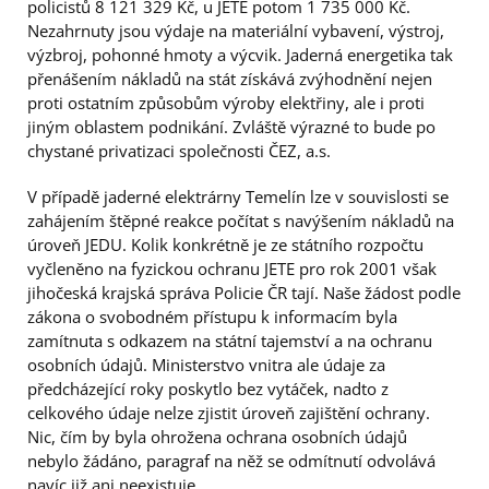
policistů 8 121 329 Kč, u JETE potom 1 735 000 Kč.
Nezahrnuty jsou výdaje na materiální vybavení, výstroj,
výzbroj, pohonné hmoty a výcvik. Jaderná energetika tak
přenášením nákladů na stát získává zvýhodnění nejen
proti ostatním způsobům výroby elektřiny, ale i proti
jiným oblastem podnikání. Zvláště výrazné to bude po
chystané privatizaci společnosti ČEZ, a.s.
V případě jaderné elektrárny Temelín lze v souvislosti se
zahájením štěpné reakce počítat s navýšením nákladů na
úroveň JEDU. Kolik konkrétně je ze státního rozpočtu
vyčleněno na fyzickou ochranu JETE pro rok 2001 však
jihočeská krajská správa Policie ČR tají. Naše žádost podle
zákona o svobodném přístupu k informacím byla
zamítnuta s odkazem na státní tajemství a na ochranu
osobních údajů. Ministerstvo vnitra ale údaje za
předcházející roky poskytlo bez vytáček, nadto z
celkového údaje nelze zjistit úroveň zajištění ochrany.
Nic, čím by byla ohrožena ochrana osobních údajů
nebylo žádáno, paragraf na něž se odmítnutí odvolává
navíc již ani neexistuje.