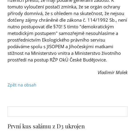
řízeních přesto, že mají podané generální žádosti. K
tomuto vyloučení postačí zmínka, že se orgán ochrany
přírody domnívá, že s ohledem na skutečnost, že nejsou
dotčeny zájmy chráněné dle zákona č. 114/1992 Sb., není
nutno postupovat dle §70! S tímto "demokratickým
metodickým postupem" samozřejmě nesouhlasíme a
prostřednictvím Ekologického právního servisu
podáváme spolu s JISOPEM a Jihočeskými matkami
stížnost na Ministerstvo vnitra a Ministerstvo životního
prostředí na postup RŽP OkÚ České Budějovice.
Vladimír Molek
Zpět na obsah
První kus salámu z D3 ukrojen