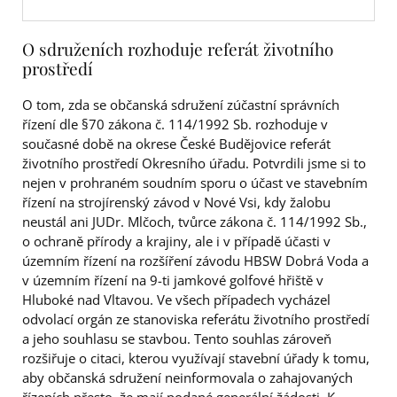
O sdruženích rozhoduje referát životního
prostředí
O tom, zda se občanská sdružení zúčastní správních
řízení dle §70 zákona č. 114/1992 Sb. rozhoduje v
současné době na okrese České Budějovice referát
životního prostředí Okresního úřadu. Potvrdili jsme si to
nejen v prohraném soudním sporu o účast ve stavebním
řízení na strojírenský závod v Nové Vsi, kdy žalobu
neustál ani JUDr. Mlčoch, tvůrce zákona č. 114/1992 Sb.,
o ochraně přírody a krajiny, ale i v případě účasti v
územním řízení na rozšíření závodu HBSW Dobrá Voda a
v územním řízení na 9-ti jamkové golfové hřiště v
Hluboké nad Vltavou. Ve všech případech vycházel
odvolací orgán ze stanoviska referátu životního prostředí
a jeho souhlasu se stavbou. Tento souhlas zároveň
rozšiřuje o citaci, kterou využívají stavební úřady k tomu,
aby občanská sdružení neinformovala o zahajovaných