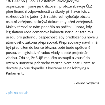
18/1997 Sb.). Spolu s ostatními ekologickými
organizacemi jsme jej kritizovali, protože zbavuje ČEZ
plné finanční odpovědnosti za škody při haváriích, z
rozhodování o jaderných reaktorech vylučuje obce a
ostatní veřejnost a skrývá dokumenty před veřejností.
Malé vítězství se nám podařilo na počátku února, kdy
legislativní rada Zemanova kabinetu nařídila Státnímu
úřadu pro jadernou bezpečnost, aby předloženou novelu
atomového zákona přepracoval. Přepracovaný návrh má
být předložen do konce března, poté bude opětovně
posouzen legislativní radou vlády a poté projednán
vládou. Zdá se, že SÚJB maličko ustoupil a vpustí do
řízení o umístění jaderného zařízení veřejnost. Příště se
dočtete jak vše dopadlo. Chystáme se na lobbying v
Parlamentu.
Edvard Sequens
Zpět na obsah