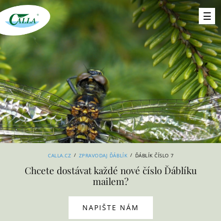
/
/
CALLA.CZ
ZPRAVODAJ ĎÁBLÍK
ĎÁBLÍK ČÍSLO 7
Chcete dostávat každé nové číslo Ďáblíku
mailem?
NAPIŠTE NÁM