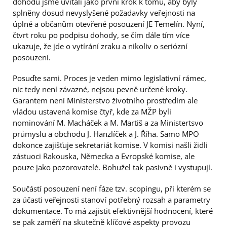
dohodu jsme uvítali jako první krok k tomu, aby byly
splněny dosud nevyslyšené požadavky veřejnosti na
úplné a občanům otevřené posouzení JE Temelín. Nyní,
čtvrt roku po podpisu dohody, se čím dále tím více
ukazuje, že jde o vytírání zraku a nikoliv o seriózní
posouzení.
Posuďte sami. Proces je veden mimo legislativní rámec,
nic tedy není závazné, nejsou pevně určené kroky.
Garantem není Ministerstvo životního prostředím ale
vládou ustavená komise čtyř, kde za MŽP byli
nominování M. Macháček a M. Martiš a za Ministertsvo
průmyslu a obchodu J. Hanzlíček a J. Říha. Samo MPO
dokonce zajišťuje sekretariát komise. V komisi našli židli
zástuoci Rakouska, Německa a Evropské komise, ale
pouze jako pozorovatelé. Bohužel tak pasivně i vystupují.
Součástí posouzení není fáze tzv. scopingu, při kterém se
za účasti veřejnosti stanoví potřebný rozsah a parametry
dokumentace. To má zajistit efektivnější hodnocení, které
se pak zaměří na skutečně klíčové aspekty provozu