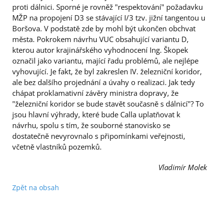
proti dálnici. Sporné je rovněž "respektování" požadavku
MŽP na propojení D3 se stávající I/3 tzv. jižní tangentou u
Boršova. V podstatě zde by mohl být ukončen obchvat
města. Pokrokem návrhu VUC obsahující variantu D,
kterou autor krajinářského vyhodnocení Ing. Škopek
označil jako variantu, mající řadu problémů, ale nejlépe
vyhovující. Je fakt, že byl zakreslen IV. železniční koridor,
ale bez dalšího projednání a úvahy o realizaci. Jak tedy
chápat proklamativní závěry ministra dopravy, že
"železniční koridor se bude stavět současně s dálnicí"? To
jsou hlavní výhrady, které bude Calla uplatňovat k
návrhu, spolu s tím, že souborné stanovisko se
dostatečně nevyrovnalo s připomínkami veřejnosti,
včetně vlastníků pozemků.
Vladimír Molek
Zpět na obsah