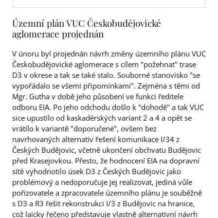
Územní plán VUC Českobudějovické
aglomerace projednán
V únoru byl projednán návrh změny územního plánu VUC
Českobudějovické aglomerace s cílem "požehnat" trase
D3 v okrese a tak se také stalo. Souborné stanovisko "se
vypořádalo se všemi připomínkami". Zejména s těmi od
Mgr. Gutha v době jeho působení ve funkci ředitele
odboru EIA. Po jeho odchodu došlo k "dohodě" a tak VUC
sice upustilo od kaskadérských variant 2 a 4 a opět se
vrátilo k variantě "doporučené", ovšem bez
navrhovaných alternativ řešení komunikace I/34 z
Českých Budějovic, včetně ukončení obchvatu Budějovic
před Krasejovkou. Přesto, že hodnocení EIA na dopravní
sítě vyhodnotilo úsek D3 z Českých Budějovic jako
problémový a nedoporučuje jej realizovat, jediná vůle
pořizovatele a zpracovatele územního plánu je souběžně
s D3 a R3 řešit rekonstrukci I/3 z Budějovic na hranice,
což laicky řečeno představuje vlastně alternativní návrh