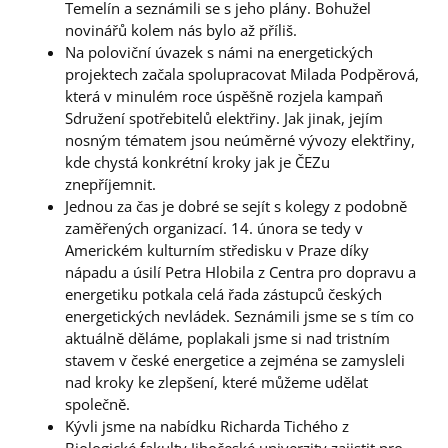
Temelín a seznámili se s jeho plány. Bohužel
novinářů kolem nás bylo až příliš.
Na poloviční úvazek s námi na energetických
projektech začala spolupracovat Milada Podpěrová,
která v minulém roce úspěšně rozjela kampaň
Sdružení spotřebitelů elektřiny. Jak jinak, jejím
nosným tématem jsou neúměrné vývozy elektřiny,
kde chystá konkrétní kroky jak je ČEZu
znepříjemnit.
Jednou za čas je dobré se sejít s kolegy z podobně
zaměřených organizací. 14. února se tedy v
Americkém kulturním středisku v Praze díky
nápadu a úsilí Petra Hlobila z Centra pro dopravu a
energetiku potkala celá řada zástupců českých
energetických nevládek. Seznámili jsme se s tím co
aktuálně děláme, poplakali jsme si nad tristním
stavem v české energetice a zejména se zamysleli
nad kroky ke zlepšení, které můžeme udělat
společně.
Kývli jsme na nabídku Richarda Tichého z
Biologické fakulty Jihočeské univerzity zajistit pro