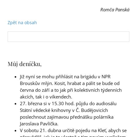
Romča Panská
Zpět na obsah
Můj deníčku,
Již nyní se mohu přihlásit na brigádu v NPR
Brouskův mlýn. Kosit, hrabat a pálit se bude od
června do září a to jak při kolektivních týdenních
akcích, tak i o víkendech.
27. března si v 15.30 hod. půjdu do audiosálu
Státní vědecké knihovny v Č. Budějovicích
poslechnout zajímavou přednášku polárníka
Jaroslava Pavlíčka.
V sobotu 21. dubna určitě pojedu na Kleť, abych se
přesvědčil, jak je to vlastně s tím novým vysílačem