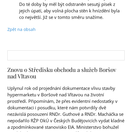
Do té doby by měl být odstraněn sesutý písek z
jejich úpatí, aby volná plocha stěn k hnízdění byla
co největší. Již se v tomto směru snažíme.
Zpět na obsah
Znovu o Středisku obchodu a služeb Boršov
nad Vltavou
Uplynul rok od projednání dokumentace vlivu stavby
hypermarketu v Boršově nad Vltavou na životní
prostředí. Připomínám, že přes evidentní nedostatky v
dokumentaci i posudku, které nám potvrdily dvě
nezávislá posouzení RNDr. Guthové a RNDr. Macháčka se
nepodařilo RŽP OkÚ v Českých Budějovicích vydat kladné
a zpodmínkované stanovisko EIA. Ministerstvo bohužel