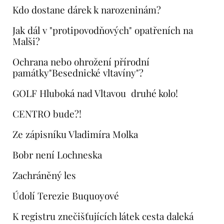
Kdo dostane dárek k narozeninám?
Jak dál v "protipovodňových" opatřeních na
Malši?
Ochrana nebo ohrožení přírodní
památky"Besednické vltavíny"?
GOLF Hluboká nad Vltavou  druhé kolo!
CENTRO bude?!
Ze zápisníku Vladimíra Molka
Bobr není Lochneska
Zachráněný les
Údolí Terezie Buquoyové
K registru znečišťujících látek cesta daleká