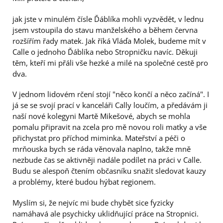
jak jste v minulém čísle Ďáblíka mohli vyzvědět, v lednu
jsem vstoupila do stavu manželského a během června
rozšířím řady matek. Jak říká Vláďa Molek, budeme mít v
Calle o jednoho Ďáblíka nebo Stropničku navíc. Děkuji
těm, kteří mi přáli vše hezké a milé na společné cestě pro
dva.
V jednom lidovém rčení stojí "něco končí a něco začíná". I
já se se svojí prací v kanceláři Cally loučím, a předávám ji
naší nové kolegyni Martě Mikešové, abych se mohla
pomalu připravit na zcela pro mě novou roli matky a vše
přichystat pro příchod miminka. Mateřství a péči o
mrňouska bych se ráda věnovala naplno, takže mně
nezbude čas se aktivněji nadále podílet na práci v Calle.
Budu se alespoň čtením občasníku snažit sledovat kauzy
a problémy, které budou hýbat regionem.
Myslím si, že nejvíc mi bude chybět sice fyzicky
namáhavá ale psychicky uklidňující práce na Stropnici.