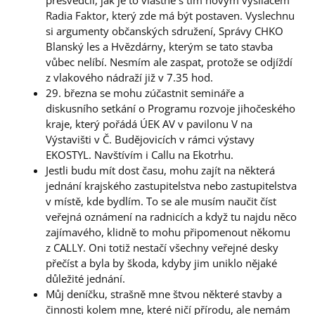
Radia Faktor, který zde má být postaven. Vyslechnu
si argumenty občanských sdružení, Správy CHKO
Blanský les a Hvězdárny, kterým se tato stavba
vůbec nelíbí. Nesmím ale zaspat, protože se odjíždí
z vlakového nádraží již v 7.35 hod.
29. března se mohu zúčastnit semináře a
diskusního setkání o Programu rozvoje jihočeského
kraje, který pořádá ÚEK AV v pavilonu V na
Výstavišti v Č. Budějovicích v rámci výstavy
EKOSTYL. Navštívím i Callu na Ekotrhu.
Jestli budu mít dost času, mohu zajít na některá
jednání krajského zastupitelstva nebo zastupitelstva
v místě, kde bydlím. To se ale musím naučit číst
veřejná oznámení na radnicích a když tu najdu něco
zajímavého, klidně to mohu připomenout někomu
z CALLY. Oni totiž nestačí všechny veřejné desky
přečíst a byla by škoda, kdyby jim uniklo nějaké
důležité jednání.
Můj deníčku, strašně mne štvou některé stavby a
činnosti kolem mne, které ničí přírodu, ale nemám