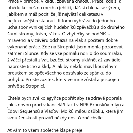
Práce v přírodě, v klidu, zbavena chaosu. Práce, kde si k
obědu kecneš na mech a jehličí, dáš si chleba se sýrem,
jablkem a máš pocit, že jíš největší delikatesu v
nejluxusnější restauraci. K tomu vyhrává do jednoho
ucha sbor vynikajících hudebníků zpěváčků a do druhého
šumí stromy, tráva, rákos. O zbytečky se podělíš s
mravenci a v závěru odcházíš na vlak s pocitem dobře
vykonané práce. Zde na Stropnici jsem mohla pozorovat
zatmění Slunce. Kdy se vše pomalu nořilo do soumraku,
živáčci přestali zívat, bzučet, stromy uklánět až zavládlo
naprosté ticho a klid,. A jak by někdo mávl kouzelným
proutkem se opět všechno dostávalo ze spánku do
pohybu. Prostě zážitek, který ve mně zůstal a je spojen
právě se Stropnicí.
Chtěla bych své kolegyňce popřát aby se zdravě poprala
jak s novou prací v kanceláři tak i v NPR Brouskův mlýn a
Edovi Sequensů a Vláďovi Molků milou osůbku, která jim
svou ženskostí prozáří někdy dost černé chvíle.
Ať vám to všem společně klape přeje