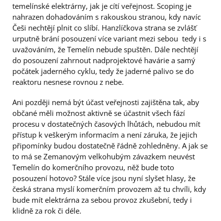
temelínské elektrárny, jak je cítí veřejnost. Scoping je
nahrazen dohadováním s rakouskou stranou, kdy navíc
Češi nechtějí plnit co slíbí. Hanzlíčkova strana se zvlášť
urputně brání posouzení více variant mezi sebou  tedy i s
uvažováním, že Temelín nebude spuštěn. Dále nechtějí
do posouzení zahrnout nadprojektové havárie a samý
počátek jaderného cyklu, tedy že jaderné palivo se do
reaktoru nesnese rovnou z nebe.
Ani později nemá být účast veřejnosti zajištěna tak, aby
občané měli možnost aktivně se účastnit všech fází
procesu v dostatečných časových lhůtách, nebudou mít
přístup k veškerým informacím a není záruka, že jejich
připomínky budou dostatečně řádně zohledněny. A jak se
to má se Zemanovým velkohubým závazkem neuvést
Temelín do komerčního provozu, něž bude toto
posouzení hotovo? Stále více jsou nyní slyšet hlasy, že
česká strana myslí komerčním provozem až tu chvíli, kdy
bude mít elektrárna za sebou provoz zkušební, tedy i
klidně za rok či déle.