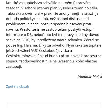
Krajské zastupitelstvo schválilo na svém únorovém
zasedání v Táboře územní plán Vyššího územního celku
Táborska a ověřilo si v praxi, že anonymnější a snazší je
dohoda politických klubů, než osobní diskuse nad
problémem, a nedej bože, případné hlasování proti
návrhu. Přesto, že jsme zastupitelům poskytli vstupní
informace o D3, neboť toto byl ten pravý a jediný důvod
schválení VÚC, byl předložený návrh schválen. Zdržel se
pouze Ing. Halama. Díky za odvahu! Nyní čeká zastupitele
ještě schválení VUC Českobudějovicka a
Českokrumlovska. Pokud budou přistupovat k procesu se
stejnou "zodpovědností", je na uváženou, koho vlastně
zastupují.
Vladimír Molek
Zpět na obsah