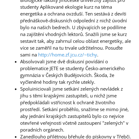
studenty Aplikované ekologie kurz na téma
energetika a ochrana ovzduší. Ten sestává z devíti
přednáškově-diskusních odpolední z nichž úvodní
bylo na našich bedrech. U zbývajících se podílíme
na zajištění vhodných lektorů. Snažili jsme se kurz
sestavit tak, aby zahrnul celou oblast energetiky, ale
více se zaměřil na tu trvale udržitelnou. Posuďte
sami na
http://home.zf.jcu.cz/~tichy
.
Absolvovali jsme dvě diskusní povídání o
problematice JETE se studenty Česko-amerického
gymnázia v Českých Budějovicích. Škoda, že
vyčleněné hodiny tak rychle utekly.
Spoluiniciovali jsme setkání zelených nevládek z
jihu s těmi krajskými zastupiteli, u nichž jsme
předpokládali vstřícnost k ochraně životního
prostředí. Setkání proběhlo, snažíme se mimo jiné,
aby jednání krajských zastupitelů bylo co nejvíce
otevřené veřejnosti včetně zastoupení "zelených" v
poradních orgánech.
Zanedlouho přilétnou břehule do pískovny v Třebči.