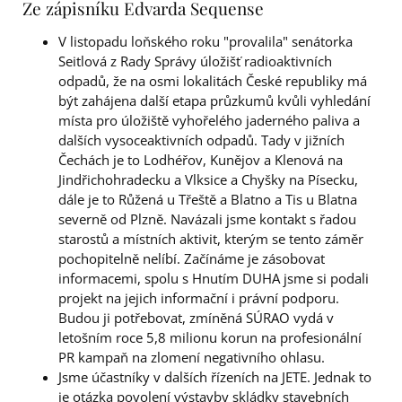
Ze zápisníku Edvarda Sequense
V listopadu loňského roku "provalila" senátorka
Seitlová z Rady Správy úložišť radioaktivních
odpadů, že na osmi lokalitách České republiky má
být zahájena další etapa průzkumů kvůli vyhledání
místa pro úložiště vyhořelého jaderného paliva a
dalších vysoceaktivních odpadů. Tady v jižních
Čechách je to Lodhéřov, Kunějov a Klenová na
Jindřichohradecku a Vlksice a Chyšky na Písecku,
dále je to Růžená u Třeště a Blatno a Tis u Blatna
severně od Plzně. Navázali jsme kontakt s řadou
starostů a místních aktivit, kterým se tento záměr
pochopitelně nelíbí. Začínáme je zásobovat
informacemi, spolu s Hnutím DUHA jsme si podali
projekt na jejich informační i právní podporu.
Budou ji potřebovat, zmíněná SÚRAO vydá v
letošním roce 5,8 milionu korun na profesionální
PR kampaň na zlomení negativního ohlasu.
Jsme účastníky v dalších řízeních na JETE. Jednak to
je otázka povolení výstavby skládky stavebních