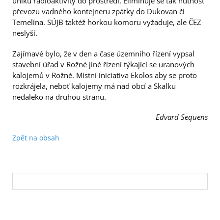
úniku radioaktivity do prostředí. Eliminuje se tak nutnost
převozu vadného kontejneru zpátky do Dukovan či
Temelína. SÚJB taktéž horkou komoru vyžaduje, ale ČEZ
neslyší.
Zajímavé bylo, že v den a čase územního řízení vypsal
stavební úřad v Rožné jiné řízení týkající se uranových
kalojemů v Rožné. Místní iniciativa Ekolos aby se proto
rozkrájela, neboť kalojemy má nad obcí a Skalku
nedaleko na druhou stranu.
Edvard Sequens
Zpět na obsah