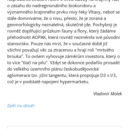
o zásahu do nadreginonálního biokoridoru a
významného krajinného prvku nivy řeky Vltavy, neboť se
stále domníváme, že o nivu, přesto, že je zoraná a
geomorfologicky neznatelná, skutečně jde. Pochybný je
rovněž doplňující průzkum fauny a flory, který žádáme
přehodnotit AOPAK, která rovněž nezměnila své původní
stanovisko. Pouze nás mrzí, že v současné době již
všichni považují věc za ztracenou a hrají roli "mrtvého
brouka". To ovšem vyhovuje záměrům investora, který o
to více "tlačí na pilu". Vždyť se dokonce podařilo prosadit
do velkého územního plánu českobudějovické
aglomerace tzv. jižní tangentu, která propojuje D3 s I/3,
což je v podstatě napojení hypermarketu.
Vladimír Molek
Zpět na obsah