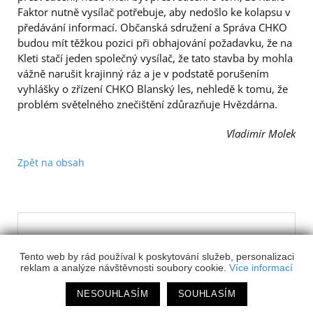
Faktor nutně vysílač potřebuje, aby nedošlo ke kolapsu v
předávání informací. Občanská sdružení a Správa CHKO
budou mít těžkou pozici při obhajování požadavku, že na
Kleti stačí jeden společný vysílač, že tato stavba by mohla
vážně narušit krajinný ráz a je v podstatě porušením
vyhlášky o zřízení CHKO Blanský les, nehledě k tomu, že
problém světelného znečištění zdůrazňuje Hvězdárna.
Vladimír Molek
Zpět na obsah
Tento web by rád používal k poskytování služeb, personalizaci
reklam a analýze návštěvnosti soubory cookie.
Více informací
Jak dál v "protipovodňových" opatřeních na
NESOUHLASÍM
SOUHLASÍM
Malši?