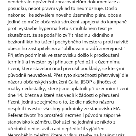
neodebralo oprávnění zpracovatelům dokumentace a
posudku, neboť právní výklad to neumožňuje. Došlo
nakonec i ke schválení nového územního plánu obce a
jediné co může občanská sdružení zapojená do kampaně
proti výstavbě hypermarketu s multikinem těšit je
skutečnost, že se podařilo zvířit hladinu klidného a
bezkonfliktního tažení pochybného investora proti naivitě
obecního zastupitelstva a "oblbování úřadů a veřejnosti".
Přijetím podmínek ve stanovisku došlo k prodloužení
termínů a investor byl přinucen předložit k územnímu
řízení, které stavební úřad přerušil podklady, se kterými
původně neuvažoval. Přes tyto skutečnosti přetrvávají dle
názoru občanských sdružení Calla, JISOP a Jihočeské
matky nedostatky, které jsme uplatnili při územním řízení
dne 14. března a které nás vedli k žádosti o přerušení
řízení. Jedná se zejména o to, že dle našeho názoru
nesplnil investor všechny podmínky ze stanoviska EIA.
Referát životního prostředí nezměnil původní záporné
stanovisko k záměru. Bohužel na jednání se nikdo z
úředníků nedostavil a ani nepředložil vyjádření.
Neproběhlo zvláštní řízení o vlivu stavby na krajinný ráz,