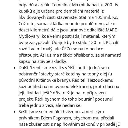
odpadů v areálu Temelína. Má mít kapacitu 200 tis.
kubíků a je určena pro demoliční materiál z
likvidovaných částí staveniště. Stát má 105 mil. Kč.
Což o to, sama skládka nebude problémem, ale o
deset kilometrů dále jsou uranové odkaliště MAPE
Mydlovary, kde velmi postrádají materiál, kterým
by je zasypávali. Údajně by to stálo 120 mil. Kč, čili
rozdíl velmi malý, ale ČEZu se na to nechce
přistoupit. Asi už má někdo přislíbeno, že si namastí
kapsu na stavbě skládky.
Další řízení jsme vzali s větší chutí - jedná se o
odstranění stavby staré kotelny na topný olej (u
původní Křtěnovké brány). Řediteli Hezoučkému
kazí pohled na milovanou elektrárnu, proto tlačí na
její likvidaci ještě dřív, než je na to připraven
projekt. Rádi bychom do toho bourání podsunuli
třeba jednu z věží, ale nedaří se.
Sešli jsme se mediální hvězdou, americkým
právníkem Edem Faganem, abychom mu předali
naše zkušenosti s naplňováním zákonů v případě JE