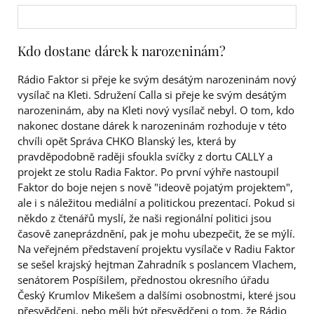
Kdo dostane dárek k narozeninám?
Rádio Faktor si přeje ke svým desátým narozeninám nový
vysílač na Kleti. Sdružení Calla si přeje ke svým desátým
narozeninám, aby na Kleti nový vysílač nebyl. O tom, kdo
nakonec dostane dárek k narozeninám rozhoduje v této
chvíli opět Správa CHKO Blanský les, která by
pravděpodobně raději sfoukla svíčky z dortu CALLY a
projekt ze stolu Radia Faktor. Po první výhře nastoupil
Faktor do boje nejen s nově "ideově pojatým projektem",
ale i s náležitou mediální a politickou prezentací. Pokud si
někdo z čtenářů myslí, že naši regionální politici jsou
časově zaneprázdnění, pak je mohu ubezpečit, že se mýlí.
Na veřejném představení projektu vysílače v Radiu Faktor
se sešel krajský hejtman Zahradník s poslancem Vlachem,
senátorem Pospíšilem, přednostou okresního úřadu
Český Krumlov Mikešem a dalšími osobnostmi, které jsou
přesvědčeni, nebo měli být přesvědčeni o tom, že Rádio