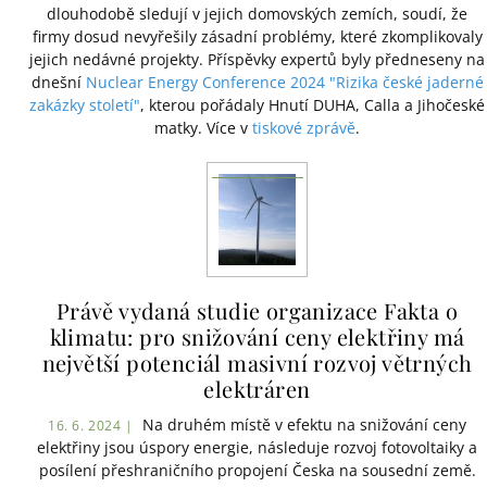
dlouhodobě sledují v jejich domovských zemích, soudí, že
firmy dosud nevyřešily zásadní problémy, které zkomplikovaly
jejich nedávné projekty. Příspěvky expertů byly předneseny na
dnešní
Nuclear Energy Conference 2024 "Rizika české jaderné
zakázky století"
, kterou pořádaly Hnutí DUHA, Calla a Jihočeské
matky. Více v
tiskové zprávě
.
Právě vydaná studie organizace Fakta o
klimatu: pro snižování ceny elektřiny má
největší potenciál masivní rozvoj větrných
elektráren
Na druhém místě v efektu na snižování ceny
16. 6. 2024 |
elektřiny jsou úspory energie, následuje rozvoj fotovoltaiky a
posílení přeshraničního propojení Česka na sousední země.