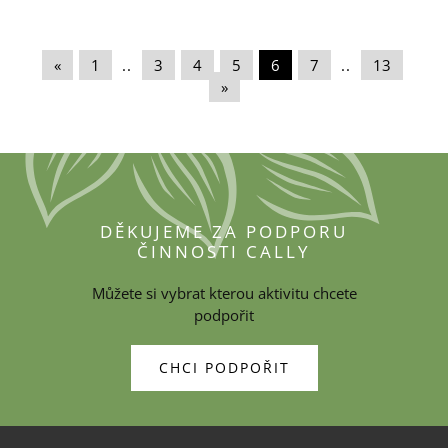
«
|
1
|
..
|
3
|
4
|
5
|
6
|
7
|
..
|
13
|
»
DĚKUJEME ZA PODPORU
ČINNOSTI CALLY
Můžete si vybrat kterou aktivitu chcete
podpořit
CHCI PODPOŘIT