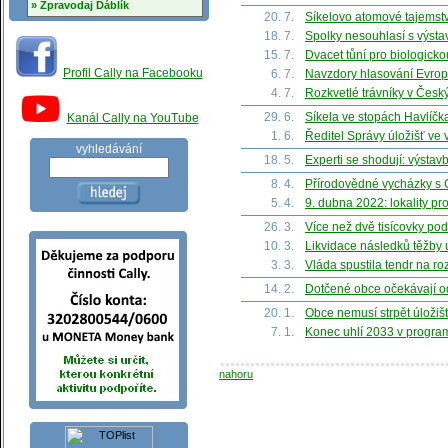
» Zpravodaj Ďáblík
20. 7.
Síkelovo atomové tajemstv
18. 7.
Spolky nesouhlasí s výsta
15. 7.
Dvacet tůní pro biologick
Profil Cally na Facebooku
6. 7.
Navzdory hlasování Evrops
4. 7.
Rozkvetlé trávníky v Česk
29. 6.
Síkela ve stopách Havlíčka:
Kanál Cally na YouTube
1. 6.
Ředitel Správy úložišť ve 
vyhledávání
18. 5.
Experti se shodují: výstav
8. 4.
Přírodovědné vycházky s Ca
5. 4.
9. dubna 2022: lokality pro
26. 3.
Více než dvě tisícovky po
10. 3.
Likvidace následků těžby u
3. 3.
Vláda spustila tendr na r
14. 2.
Dotčené obce očekávají od 
20. 1.
Obce nemusí strpět úložiš
7. 1.
Konec uhlí 2033 v program
nahoru