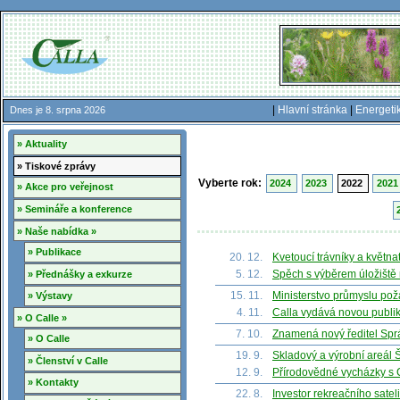
|
Hlavní stránka
|
Energeti
Dnes je 8. srpna 2026
» Aktuality
» Tiskové zprávy
Vyberte rok:
2024
2023
2022
202
» Akce pro veřejnost
» Semináře a konference
» Naše nabídka »
» Publikace
20. 12.
Kvetoucí trávníky a květn
5. 12.
Spěch s výběrem úložiště 
» Přednášky a exkurze
15. 11.
Ministerstvo průmyslu poža
» Výstavy
4. 11.
Calla vydává novou publi
» O Calle »
7. 10.
Znamená nový ředitel Spr
» O Calle
19. 9.
Skladový a výrobní areál Š
» Členství v Calle
12. 9.
Přírodovědné vycházky s 
» Kontakty
22. 8.
Investor rekreačního sate