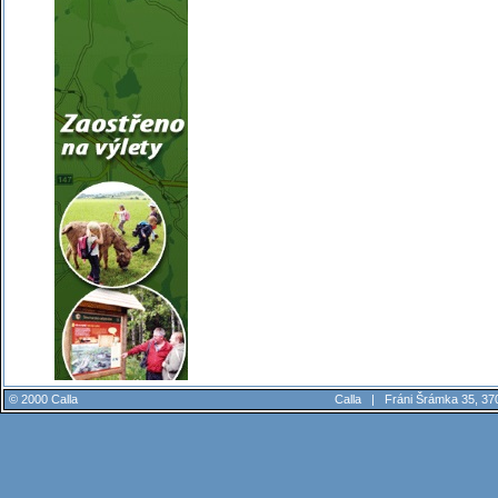
© 2000 Calla
Calla |
Fráni Šrámka 35, 37