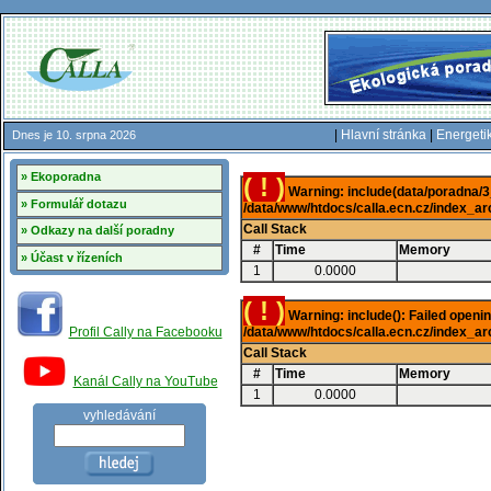
|
Hlavní stránka
|
Energeti
Dnes je 10. srpna 2026
» Ekoporadna
( ! )
Warning: include(data/poradna/3_f
» Formulář dotazu
/data/www/htdocs/calla.ecn.cz/index_ar
Call Stack
» Odkazy na další poradny
#
Time
Memory
» Účast v řízeních
1
0.0000
( ! )
Warning: include(): Failed opening
/data/www/htdocs/calla.ecn.cz/index_ar
Profil Cally na Facebooku
Call Stack
#
Time
Memory
Kanál Cally na YouTube
1
0.0000
vyhledávání