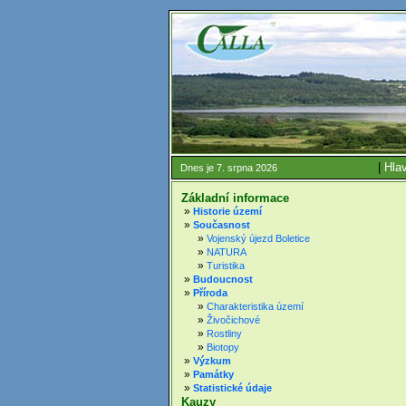
|
Hlav
Dnes je 7. srpna 2026
Základní informace
»
Historie území
»
Současnost
»
Vojenský újezd Boletice
»
NATURA
»
Turistika
»
Budoucnost
»
Příroda
»
Charakteristika území
»
Živočichové
»
Rostliny
»
Biotopy
»
Výzkum
»
Památky
»
Statistické údaje
Kauzy