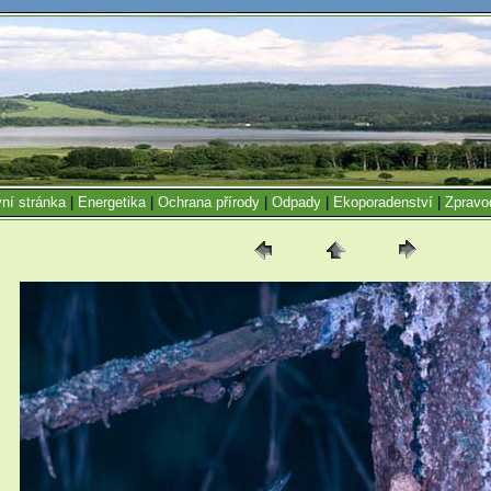
ní stránka
|
Energetika
|
Ochrana přírody
|
Odpady
|
Ekoporadenství
|
Zpravo