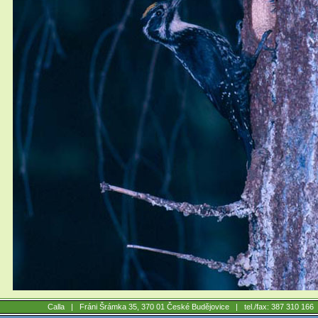
Calla |
Fráni Šrámka 35, 370 01 České Budějovice
| tel./fax: 387 310 16