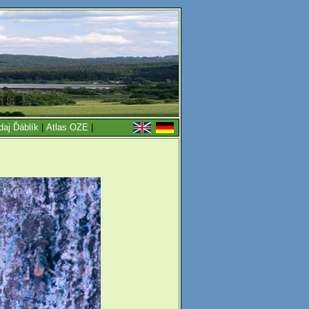
daj Ďáblík
|
Atlas OZE
|