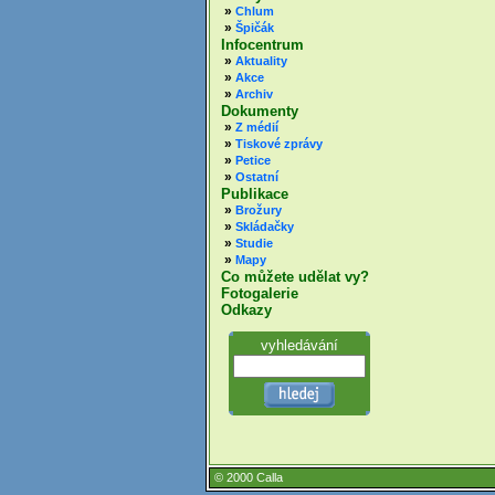
»
Chlum
»
Špičák
Infocentrum
»
Aktuality
»
Akce
»
Archiv
Dokumenty
»
Z médií
»
Tiskové zprávy
»
Petice
»
Ostatní
Publikace
»
Brožury
»
Skládačky
»
Studie
»
Mapy
Co můžete udělat vy?
Fotogalerie
Odkazy
vyhledávání
© 2000 Calla