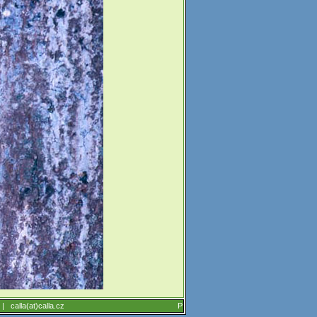
6 |
calla(at)calla.cz
P