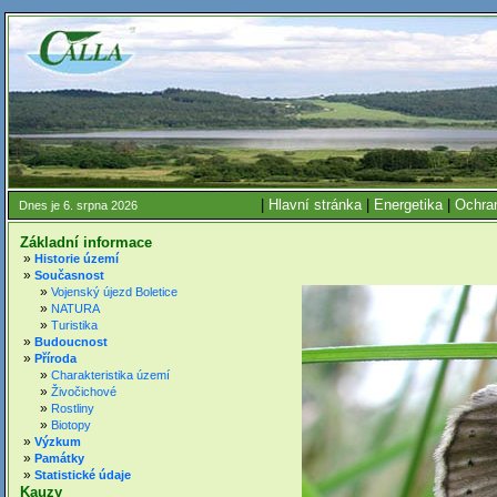
|
Hlavní stránka
|
Energetika
|
Ochran
Dnes je 6. srpna 2026
Základní informace
»
Historie území
»
Současnost
»
Vojenský újezd Boletice
»
NATURA
»
Turistika
»
Budoucnost
»
Příroda
»
Charakteristika území
»
Živočichové
»
Rostliny
»
Biotopy
»
Výzkum
»
Památky
»
Statistické údaje
Kauzy