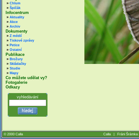
»
Chlum
»
Špičák
Infocentrum
»
Aktuality
»
Akce
»
Archiv
Dokumenty
»
Z médií
»
Tiskové zprávy
»
Petice
»
Ostatní
Publikace
»
Brožury
»
Skládačky
»
Studie
»
Mapy
Co můžete udělat vy?
Fotogalerie
Odkazy
vyhledávání
© 2000 Calla
Calla |
Fráni Šrámka 