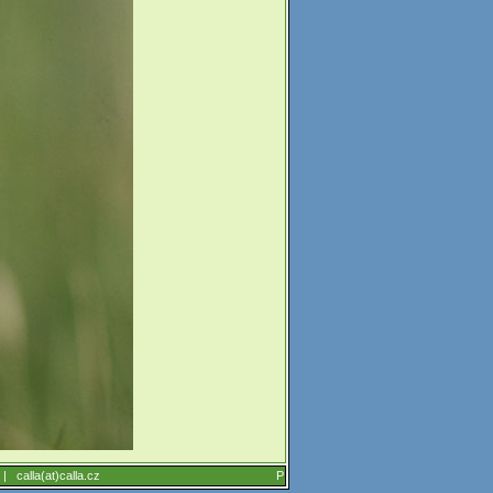
6 |
calla(at)calla.cz
P