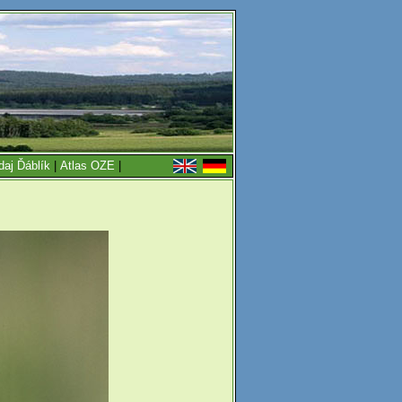
daj Ďáblík
|
Atlas OZE
|