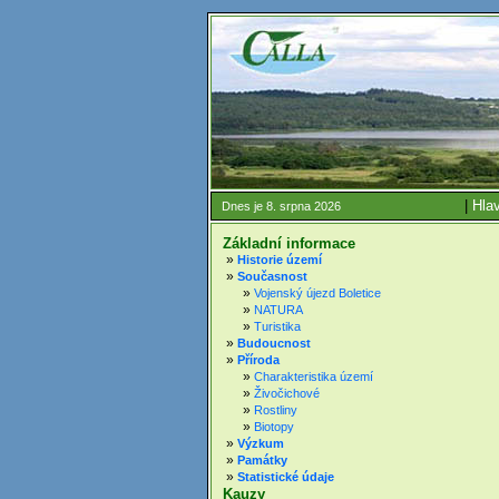
|
Hlav
Dnes je 8. srpna 2026
Základní informace
»
Historie území
»
Současnost
»
Vojenský újezd Boletice
»
NATURA
»
Turistika
»
Budoucnost
»
Příroda
»
Charakteristika území
»
Živočichové
»
Rostliny
»
Biotopy
»
Výzkum
»
Památky
»
Statistické údaje
Kauzy