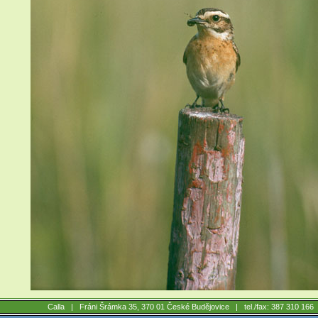
Calla |
Fráni Šrámka 35, 370 01 České Budějovice
| tel./fax: 387 310 16