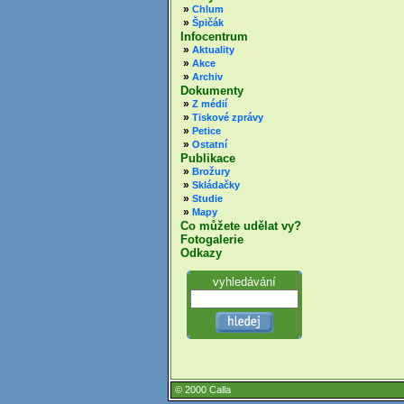
»
Chlum
»
Špičák
Infocentrum
»
Aktuality
»
Akce
»
Archiv
Dokumenty
»
Z médií
»
Tiskové zprávy
»
Petice
»
Ostatní
Publikace
»
Brožury
»
Skládačky
»
Studie
»
Mapy
Co můžete udělat vy?
Fotogalerie
Odkazy
vyhledávání
© 2000 Calla