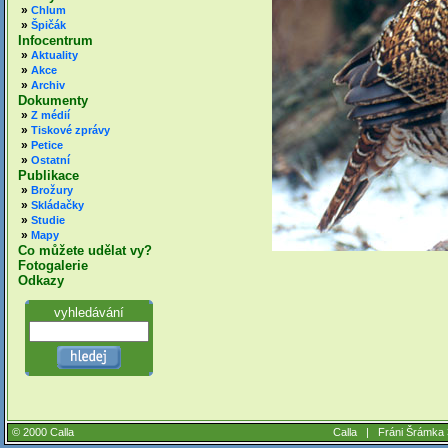
»
Chlum
»
Špičák
Infocentrum
»
Aktuality
»
Akce
»
Archiv
Dokumenty
»
Z médií
»
Tiskové zprávy
»
Petice
»
Ostatní
Publikace
»
Brožury
»
Skládačky
»
Studie
»
Mapy
Co můžete udělat vy?
Fotogalerie
Odkazy
vyhledávání
© 2000 Calla
Calla |
Fráni Šrámka 