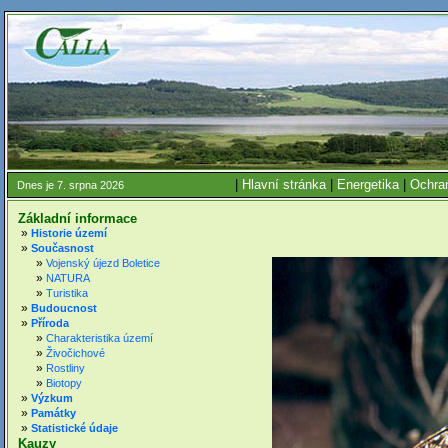
|
Hlavní stránka
|
Energetika
|
Ochran
Dnes je 7. srpna 2026
Základní informace
»
Historie území
»
Současnost
»
Vojenský újezd Boletice
»
NATURA
»
Turistika
»
Budoucnost
»
Příroda
»
Charakteristika území
»
Živočichové
»
Rostliny
»
Biotopy
»
Výzkum
»
Památky
»
Statistické údaje
Kauzy