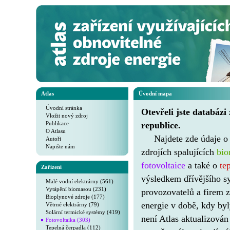
Atlas
Úvodní mapa
Úvodní stránka
Otevřeli jste databázi
Vložit nový zdroj
Publikace
republice.
O Atlasu
Najdete zde údaje 
Autoři
Napište nám
zdrojích spalujících
bi
fotovoltaice
a také o
te
Zařízení
výsledkem dřívějšího s
Malé vodní elektrárny (561)
Vytápění biomasou (231)
provozovatelů a firem z
Bioplynové zdroje (177)
energie v době, kdy by
Větrné elektrárny (79)
Solární termické systémy (419)
není Atlas aktualizován
Fotovoltaika (303)
Tepelná čerpadla (112)