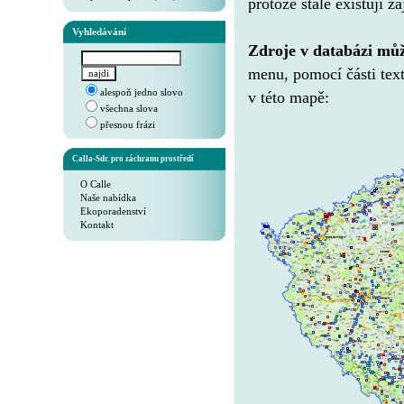
protože stále existují 
Vyhledávání
Zdroje v databázi můž
menu, pomocí části text
alespoň jedno slovo
v této mapě:
všechna slova
přesnou frázi
Calla-Sdr. pro záchranu prostředí
O Calle
Naše nabídka
Ekoporadenství
Kontakt