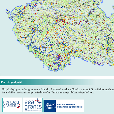
Projekt podpořili
Projekt byl podpořen grantem z Islandu, Lichtenštejnska a Norska v rámci Finančního mech
finančního mechanismu prostřednictvím Nadace rozvoje občanské společnosti.