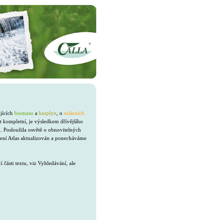
ujících
biomasu
a
bioplyn
, o
solárních
t kompletní, je výsledkem dřívějšího
. Posloužila osvětě o obnovitelných
není Atlas aktualizován a ponecháváme
ásti textu, viz Vyhledávání, ale