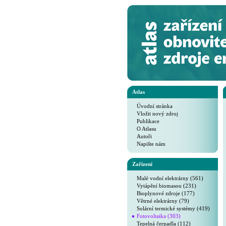
Atlas
Úvodní stránka
Vložit nový zdroj
Publikace
O Atlasu
Autoři
Napište nám
Zařízení
Malé vodní elektrárny (561)
Vytápění biomasou (231)
Bioplynové zdroje (177)
Větrné elektrárny (79)
Solární termické systémy (419)
Fotovoltaika (303)
Tepelná čerpadla (112)