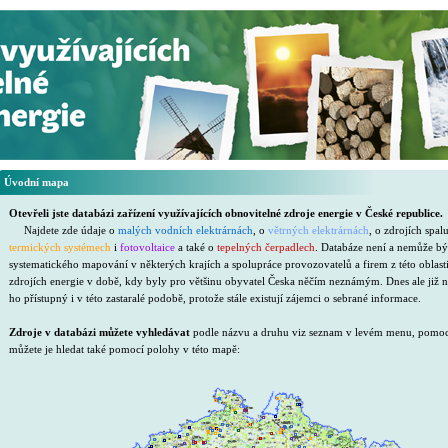
Úvodní mapa
Otevřeli jste databázi zařízení využívajících obnovitelné zdroje energie v České republice.
Najdete zde údaje o
malých vodních elektrárnách
, o
větrných elektrárnách
, o zdrojích spal
termických systémech
i
fotovoltaice
a také o
tepelných čerpadlech
. Databáze není a nemůže bý
systematického mapování v některých krajích a spolupráce provozovatelů a firem z této oblasti
zdrojích energie v době, kdy byly pro většinu obyvatel Česka něčím neznámým. Dnes ale již 
ho přístupný i v této zastaralé podobě, protože stále existují zájemci o sebrané informace.
Zdroje v databázi můžete vyhledávat
podle názvu a druhu viz seznam v levém menu, pomocí č
můžete je hledat také pomocí polohy v této mapě: