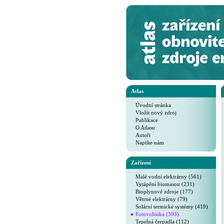
Atlas
Úvodní stránka
Vložit nový zdroj
Publikace
O Atlasu
Autoři
Napište nám
Zařízení
Malé vodní elektrárny (561)
Vytápění biomasou (231)
Bioplynové zdroje (177)
Větrné elektrárny (79)
Solární termické systémy (419)
Fotovoltaika (303)
Tepelná čerpadla (112)