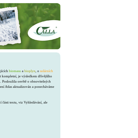
ujících
biomasu
a
bioplyn
, o
solárních
t kompletní, je výsledkem dřívějšího
. Posloužila osvětě o obnovitelných
není Atlas aktualizován a ponecháváme
ásti textu, viz Vyhledávání, ale