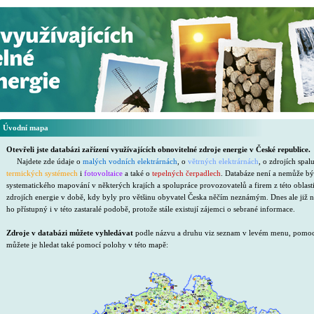
Úvodní mapa
Otevřeli jste databázi zařízení využívajících obnovitelné zdroje energie v České republice.
Najdete zde údaje o
malých vodních elektrárnách
, o
větrných elektrárnách
, o zdrojích spal
termických systémech
i
fotovoltaice
a také o
tepelných čerpadlech
. Databáze není a nemůže bý
systematického mapování v některých krajích a spolupráce provozovatelů a firem z této oblasti
zdrojích energie v době, kdy byly pro většinu obyvatel Česka něčím neznámým. Dnes ale již 
ho přístupný i v této zastaralé podobě, protože stále existují zájemci o sebrané informace.
Zdroje v databázi můžete vyhledávat
podle názvu a druhu viz seznam v levém menu, pomocí č
můžete je hledat také pomocí polohy v této mapě: