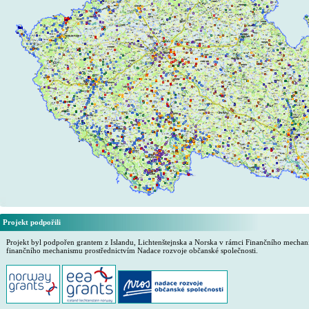
Projekt podpořili
Projekt byl podpořen grantem z Islandu, Lichtenštejnska a Norska v rámci Finančního mech
finančního mechanismu prostřednictvím Nadace rozvoje občanské společnosti.