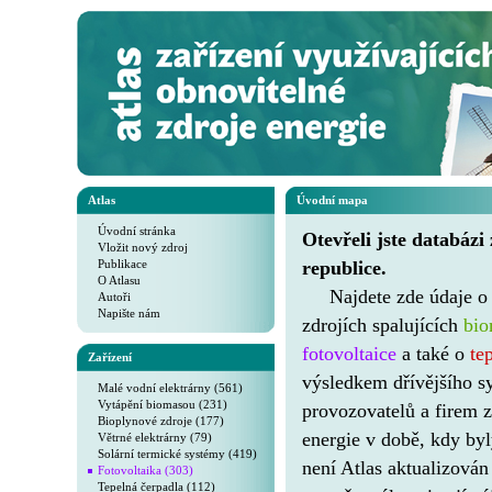
Atlas
Úvodní mapa
Úvodní stránka
Otevřeli jste databázi
Vložit nový zdroj
Publikace
republice.
O Atlasu
Najdete zde údaje 
Autoři
Napište nám
zdrojích spalujících
bi
fotovoltaice
a také o
te
Zařízení
výsledkem dřívějšího s
Malé vodní elektrárny (561)
Vytápění biomasou (231)
provozovatelů a firem z
Bioplynové zdroje (177)
energie v době, kdy by
Větrné elektrárny (79)
Solární termické systémy (419)
není Atlas aktualizován
Fotovoltaika (303)
Tepelná čerpadla (112)