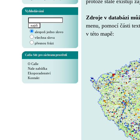
protože stále existují 
Vyhledávání
Zdroje v databázi můž
menu, pomocí části text
alespoň jedno slovo
v této mapě:
všechna slova
přesnou frázi
Calla-Sdr. pro záchranu prostředí
O Calle
Naše nabídka
Ekoporadenství
Kontakt