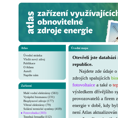
Atlas
Úvodní mapa
Úvodní stránka
Otevřeli jste databázi
Vložit nový zdroj
Publikace
republice.
O Atlasu
Najdete zde údaje 
Autoři
Napište nám
zdrojích spalujících
bi
fotovoltaice
a také o
te
Zařízení
výsledkem dřívějšího s
Malé vodní elektrárny (561)
Vytápění biomasou (231)
provozovatelů a firem z
Bioplynové zdroje (177)
energie v době, kdy by
Větrné elektrárny (79)
Solární termické systémy (419)
není Atlas aktualizován
Fotovoltaika (303)
Tepelná čerpadla (112)