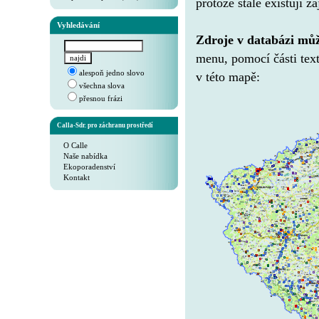
protože stále existují 
Vyhledávání
Zdroje v databázi můž
menu, pomocí části text
alespoň jedno slovo
v této mapě:
všechna slova
přesnou frázi
Calla-Sdr. pro záchranu prostředí
O Calle
Naše nabídka
Ekoporadenství
Kontakt