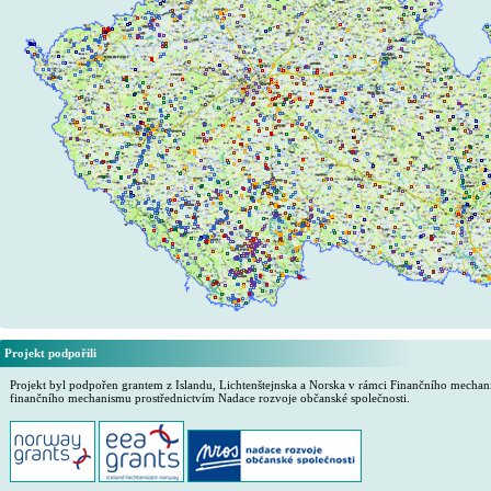
Projekt podpořili
Projekt byl podpořen grantem z Islandu, Lichtenštejnska a Norska v rámci Finančního mech
finančního mechanismu prostřednictvím Nadace rozvoje občanské společnosti.