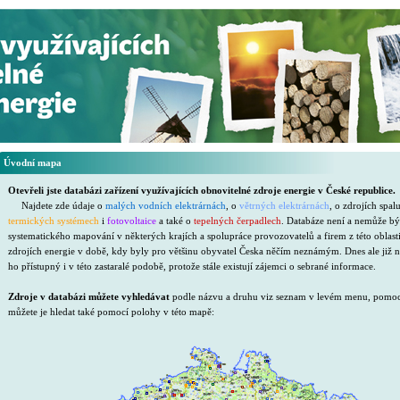
Úvodní mapa
Otevřeli jste databázi zařízení využívajících obnovitelné zdroje energie v České republice.
Najdete zde údaje o
malých vodních elektrárnách
, o
větrných elektrárnách
, o zdrojích spal
termických systémech
i
fotovoltaice
a také o
tepelných čerpadlech
. Databáze není a nemůže bý
systematického mapování v některých krajích a spolupráce provozovatelů a firem z této oblasti
zdrojích energie v době, kdy byly pro většinu obyvatel Česka něčím neznámým. Dnes ale již 
ho přístupný i v této zastaralé podobě, protože stále existují zájemci o sebrané informace.
Zdroje v databázi můžete vyhledávat
podle názvu a druhu viz seznam v levém menu, pomocí č
můžete je hledat také pomocí polohy v této mapě: