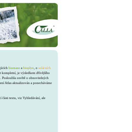
ujících
biomasu
a
bioplyn
, o
solárních
t kompletní, je výsledkem dřívějšího
. Posloužila osvětě o obnovitelných
není Atlas aktualizován a ponecháváme
ásti textu, viz Vyhledávání, ale