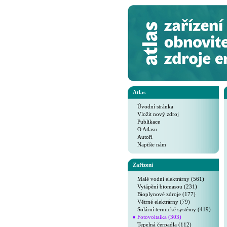
Atlas
Úvodní stránka
Vložit nový zdroj
Publikace
O Atlasu
Autoři
Napište nám
Zařízení
Malé vodní elektrárny (561)
Vytápění biomasou (231)
Bioplynové zdroje (177)
Větrné elektrárny (79)
Solární termické systémy (419)
Fotovoltaika (303)
Tepelná čerpadla (112)