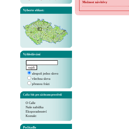
Možnost návštěvy
Vyberte oblast:
Vyhledávání
alespoň jedno slovo
všechna slova
přesnou frázi
Calla-Sdr. pro záchranu prostředí
O Calle
Naše nabídka
Ekoporadenství
Kontakt
Počítadlo