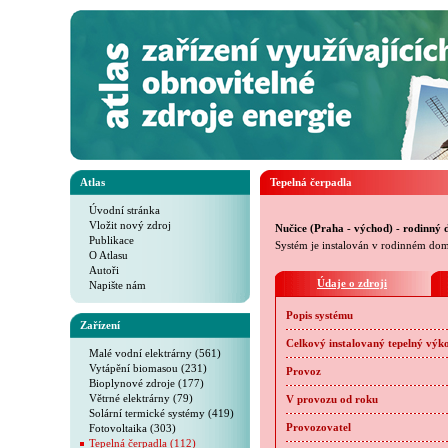
Atlas
Tepelná čerpadla
Úvodní stránka
Vložit nový zdroj
Nučice (Praha - východ) - rodinný 
Publikace
Systém je instalován v rodinném dom
O Atlasu
Autoři
Údaje o zdroji
Napište nám
Popis systému
Zařízení
Celkový instalovaný tepelný výk
Malé vodní elektrárny (561)
Vytápění biomasou (231)
Provoz
Bioplynové zdroje (177)
Větrné elektrárny (79)
V provozu od roku
Solární termické systémy (419)
Fotovoltaika (303)
Provozovatel
Tepelná čerpadla (112)