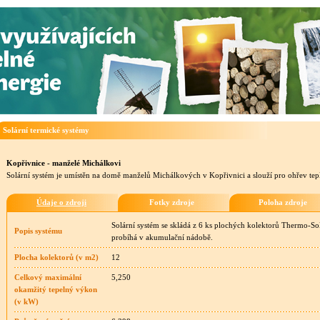
Solární termické systémy
Kopřivnice - manželé Michálkovi
Solární systém je umístěn na domě manželů Michálkových v Kopřivnici a slouží pro ohřev tep
Údaje o zdroji
Fotky zdroje
Poloha zdroje
Solární systém se skládá z 6 ks plochých kolektorů Thermo-S
Popis systému
probíhá v akumulační nádobě.
Plocha kolektorů (v m2)
12
Celkový maximální
5,250
okamžitý tepelný výkon
(v kW)