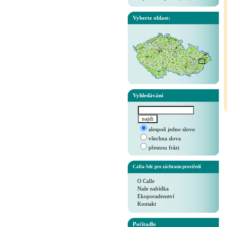
Vyberte oblast:
Vyhledávání
alespoň jedno slovo
všechna slova
přesnou frázi
Calla-Sdr. pro záchranu prostředí
O Calle
Naše nabídka
Ekoporadenství
Kontakt
Počítadlo