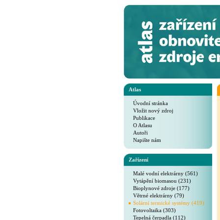
Atlas
Úvodní stránka
Vložit nový zdroj
Publikace
O Atlasu
Autoři
Napište nám
Zařízení
Malé vodní elektrárny (561)
Vytápění biomasou (231)
Bioplynové zdroje (177)
Větrné elektrárny (79)
Solární termické systémy (419)
Fotovoltaika (303)
Tepelná čerpadla (112)