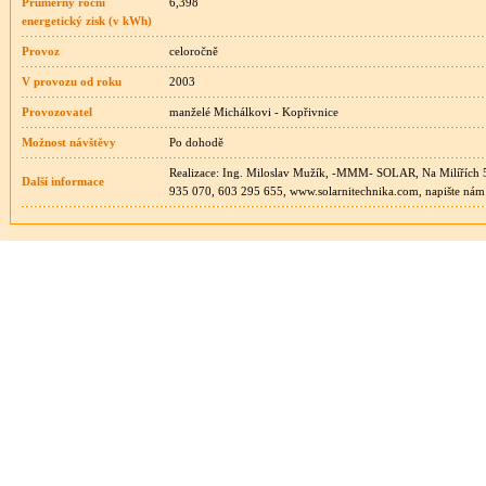
Průměrný roční
6,398
energetický zisk (v kWh)
Provoz
celoročně
V provozu od roku
2003
Provozovatel
manželé Michálkovi - Kopřivnice
Možnost návštěvy
Po dohodě
Realizace: Ing. Miloslav Mužík, -MMM- SOLAR, Na Milířích 58
Další informace
935 070, 603 295 655, www.solarnitechnika.com, napište nám: