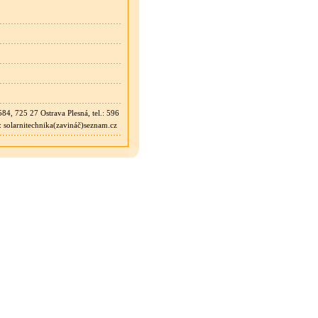
4, 725 27 Ostrava Plesná, tel.: 596
 solarnitechnika(zavináč)seznam.cz