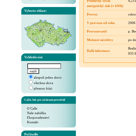
Průměrný roční
4,23
energetický zisk (v kWh)
Vyberte oblast:
Provoz
celor
V provozu od roku
2006
Provozovatel
p. Be
Možnost návštěvy
po d
Reali
Další informace
935 0
Vyhledávání
alespoň jedno slovo
všechna slova
přesnou frázi
Calla-Sdr. pro záchranu prostředí
O Calle
Naše nabídka
Ekoporadenství
Kontakt
Počítadlo