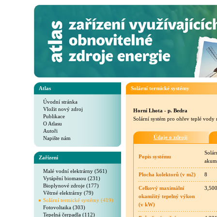
Atlas
Solární termické systémy
Úvodní stránka
Vložit nový zdroj
Horní Lhota - p. Bedra
Publikace
Solární systém pro ohřev teplé vody
O Atlasu
Autoři
Údaje o zdroji
Napište nám
Solár
Popis systému
Zařízení
akum
Malé vodní elektrárny (561)
Plocha kolektorů (v m2)
8
Vytápění biomasou (231)
Bioplynové zdroje (177)
Celkový maximální
3,50
Větrné elektrárny (79)
okamžitý tepelný výkon
Solární termické systémy (419)
(v kW)
Fotovoltaika (303)
Tepelná čerpadla (112)