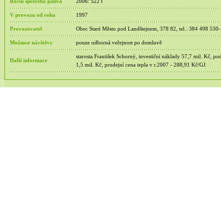
Roční spotřeba paliva
2006: 522 t
V provozu od roku
1997
Provozovatel
Obec Staré Město pod Landštejnem, 378 82, tel.: 384 498 530
Možnost návštěvy
pouze odborná veřejnost po domluvě
starosta František Schorný, investiční náklady 57,7 mil. Kč, p
Další informace
1,5 mil. Kč, prodejní cena tepla v r.2007 - 288,91 Kč/GJ.