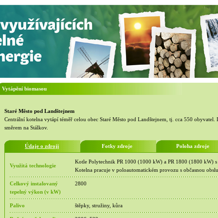
Vytápění biomasou
Staré Město pod Landštejnem
Centrální kotelna vytápí téměř celou obec Staré Město pod Landštejnem, tj. cca 550 obyvatel.
směrem na Stálkov.
Údaje o zdroji
Fotky zdroje
Poloha zdroje
Kotle Polytechnik PR 1000 (1000 kW) a PR 1800 (1800 kW) 
Využitá technologie
Kotelna pracuje v poloautomatickém provozu s občasnou obsl
Celkový instalovaný
2800
tepelný výkon (v kW)
Palivo
štěpky, stružiny, kůra