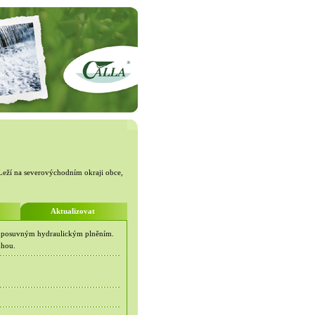
 Leží na severovýchodním okraji obce,
Aktualizovat
s posuvným hydraulickým plněním.
uhou.