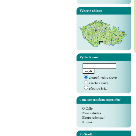
Vyberte oblast:
Vyhledávání
alespoň jedno slovo
všechna slova
přesnou frázi
Calla-Sdr. pro záchranu prostředí
O Calle
Naše nabídka
Ekoporadenství
Kontakt
Počítadlo