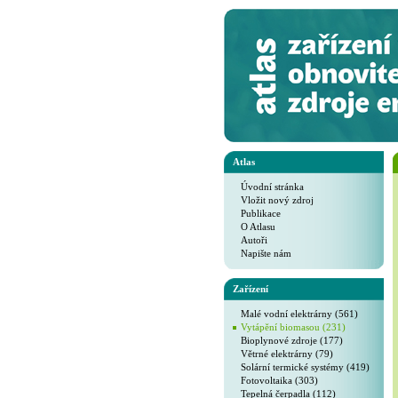
Atlas
Úvodní stránka
Vložit nový zdroj
Publikace
O Atlasu
Autoři
Napište nám
Zařízení
Malé vodní elektrárny (561)
Vytápění biomasou (231)
Bioplynové zdroje (177)
Větrné elektrárny (79)
Solární termické systémy (419)
Fotovoltaika (303)
Tepelná čerpadla (112)