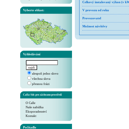
Celkový instalovaný výkon (v k
Vyberte oblast:
V provozu od roku
Provozovatel
Možnost návštěvy
Vyhledávání
alespoň jedno slovo
všechna slova
přesnou frázi
Calla-Sdr. pro záchranu prostředí
O Calle
Naše nabídka
Ekoporadenství
Kontakt
Počítadlo