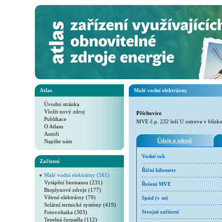
Atlas
Malé vodní elektrárny
Úvodní stránka
Vložit nový zdroj
Příchovice
Publikace
MVE č.p. 232 leží U ostrova v blízko
O Atlasu
Autoři
Údaje o zdroji
Napište nám
Vodní tok
Zařízení
Říční kilometr
Malé vodní elektrárny (561)
Vytápění biomasou (231)
Řešení MVE
Bioplynové zdroje (177)
Větrné elektrárny (79)
Spád (v m)
Solární termické systémy (419)
Fotovoltaika (303)
Strojní zařízení
Tepelná čerpadla (112)