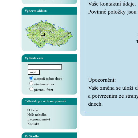
Vaše kontaktní údaje.
Povinné položky jsou 
Vyberte oblast:
T
Vyhledávání
alespoň jedno slovo
Upozornění:
všechna slova
Vaše změna se uloží d
přesnou frázi
a potvrzením ze stran
Calla-Sdr. pro záchranu prostředí
dnech.
O Calle
Naše nabídka
Ekoporadenství
Kontakt
Počítadlo