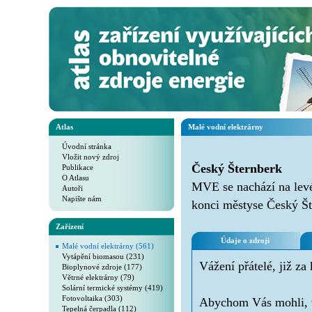
Atlas
Malé vodní elektrárny
Úvodní stránka
Vložit nový zdroj
Český Šternberk
Publikace
O Atlasu
MVE se nachází na lev
Autoři
Napište nám
konci městyse Český Št
Zařízení
Údaje o zdroji
Malé vodní elektrárny (561)
Vytápění biomasou (231)
Vážení přátelé, již za
Bioplynové zdroje (177)
Větrné elektrárny (79)
Solární termické systémy (419)
Fotovoltaika (303)
Abychom Vás mohli, v 
Tepelná čerpadla (112)